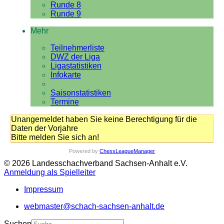
Runde 8
Runde 9
Mehr
Teilnehmerliste
DWZ der Liga
Ligastatistiken
Infokarte
Saisonstatistiken
Termine
Unangemeldet haben Sie keine Berechtigung für die
Daten der Vorjahre
Bitte melden Sie sich an!
Powered by
ChessLeagueManager
© 2026 Landesschachverband Sachsen-Anhalt e.V.
Anmeldung als Spielleiter
Impressum
webmaster@schach-sachsen-anhalt.de
Suchen