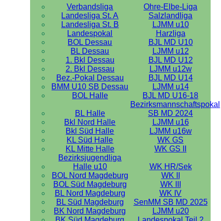
Verbandsliga
Ohre-Elbe-Liga
Landesliga St. A
Salzlandliga
Landesliga St. B
LJMM u10
Landespokal
Harzliga
BOL Dessau
BJL MD U10
BL Dessau
LJMM u12
1. Bkl Dessau
BJL MD U12
2. Bkl Dessau
LJMM u12w
Bez.-Pokal Dessau
BJL MD U14
BMM U10 SB Dessau
LJMM u14
BOL Halle
BJL MD U16-18
Bezirksmannschaftspokal
BL Halle
SB MD 2024
Bkl Nord Halle
LJMM u16
Bkl Süd Halle
LJMM u16w
KL Süd Halle
WK GS
KL Mitte Halle
WK GS II
Bezirksjugendliga
Halle u10
WK HR/Sek
BOL Nord Magdeburg
WK II
BOL Süd Magdeburg
WK III
BL Nord Magdeburg
WK IV
BL Süd Magdeburg
SenMM SB MD 2025
BK Nord Magdeburg
LJMM u20
BK Süd Magdeburg
Landespokal Teil 2