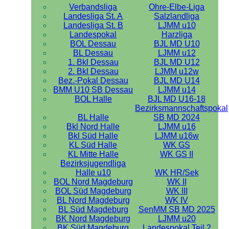
Verbandsliga
Ohre-Elbe-Liga
Landesliga St. A
Salzlandliga
Landesliga St. B
LJMM u10
Landespokal
Harzliga
BOL Dessau
BJL MD U10
BL Dessau
LJMM u12
1. Bkl Dessau
BJL MD U12
2. Bkl Dessau
LJMM u12w
Bez.-Pokal Dessau
BJL MD U14
BMM U10 SB Dessau
LJMM u14
BOL Halle
BJL MD U16-18
Bezirksmannschaftspokal
BL Halle
SB MD 2024
Bkl Nord Halle
LJMM u16
Bkl Süd Halle
LJMM u16w
KL Süd Halle
WK GS
KL Mitte Halle
WK GS II
Bezirksjugendliga
Halle u10
WK HR/Sek
BOL Nord Magdeburg
WK II
BOL Süd Magdeburg
WK III
BL Nord Magdeburg
WK IV
BL Süd Magdeburg
SenMM SB MD 2025
BK Nord Magdeburg
LJMM u20
BK Süd Magdeburg
Landespokal Teil 2