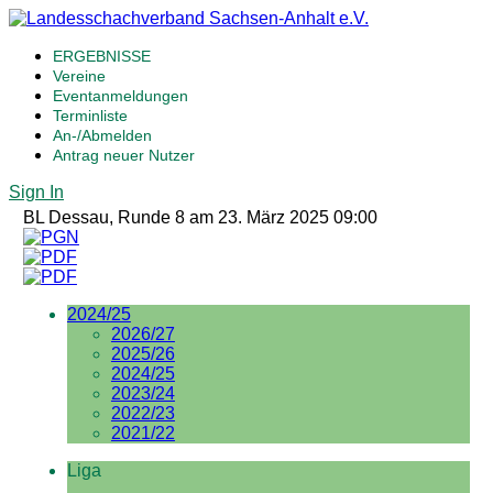
ERGEBNISSE
Vereine
Eventanmeldungen
Terminliste
An-/Abmelden
Antrag neuer Nutzer
Sign In
BL Dessau, Runde 8 am 23. März 2025 09:00
2024/25
2026/27
2025/26
2024/25
2023/24
2022/23
2021/22
Liga