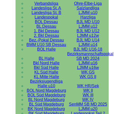
Verbandsliga
Ohre-Elbe-Liga
Landesliga St. A
Salzlandliga
Landesliga St. B
LJMM u10
Landespokal
Harzliga
BOL Dessau
BJL MD U10
BL Dessau
LJMM u12
1. Bkl Dessau
BJL MD U12
2. Bkl Dessau
LJMM u12w
Bez.-Pokal Dessau
BJL MD U14
BMM U10 SB Dessau
LJMM u14
BOL Halle
BJL MD U16-18
Bezirksmannschaftspokal
BL Halle
SB MD 2024
Bkl Nord Halle
LJMM u16
Bkl Süd Halle
LJMM u16w
KL Süd Halle
WK GS
KL Mitte Halle
WK GS II
Bezirksjugendliga
Halle u10
WK HR/Sek
BOL Nord Magdeburg
WK II
BOL Süd Magdeburg
WK III
BL Nord Magdeburg
WK IV
BL Süd Magdeburg
SenMM SB MD 2025
BK Nord Magdeburg
LJMM u20
BK Süd Magdeburg
Landespokal Teil 2