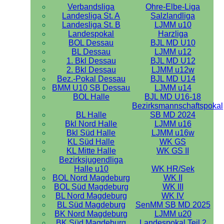
Verbandsliga
Ohre-Elbe-Liga
Landesliga St. A
Salzlandliga
Landesliga St. B
LJMM u10
Landespokal
Harzliga
BOL Dessau
BJL MD U10
BL Dessau
LJMM u12
1. Bkl Dessau
BJL MD U12
2. Bkl Dessau
LJMM u12w
Bez.-Pokal Dessau
BJL MD U14
BMM U10 SB Dessau
LJMM u14
BOL Halle
BJL MD U16-18
Bezirksmannschaftspokal
BL Halle
SB MD 2024
Bkl Nord Halle
LJMM u16
Bkl Süd Halle
LJMM u16w
KL Süd Halle
WK GS
KL Mitte Halle
WK GS II
Bezirksjugendliga
Halle u10
WK HR/Sek
BOL Nord Magdeburg
WK II
BOL Süd Magdeburg
WK III
BL Nord Magdeburg
WK IV
BL Süd Magdeburg
SenMM SB MD 2025
BK Nord Magdeburg
LJMM u20
BK Süd Magdeburg
Landespokal Teil 2