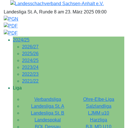
Landesliga St. A, Runde 8 am 23. März 2025 09:00
2024/25
2026/27
2025/26
2024/25
2023/24
2022/23
2021/22
Liga
Verbandsliga
Ohre-Elbe-Liga
Landesliga St. A
Salzlandliga
Landesliga St. B
LJMM u10
Landespokal
Harzliga
BOL Dessau
BJL MD U10