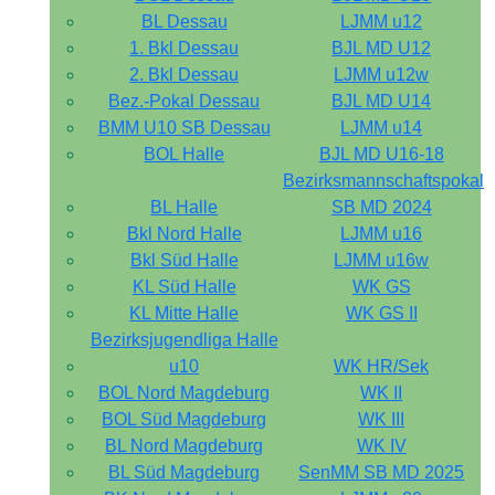
BL Dessau
LJMM u12
1. Bkl Dessau
BJL MD U12
2. Bkl Dessau
LJMM u12w
Bez.-Pokal Dessau
BJL MD U14
BMM U10 SB Dessau
LJMM u14
BOL Halle
BJL MD U16-18
Bezirksmannschaftspokal
BL Halle
SB MD 2024
Bkl Nord Halle
LJMM u16
Bkl Süd Halle
LJMM u16w
KL Süd Halle
WK GS
KL Mitte Halle
WK GS II
Bezirksjugendliga Halle
u10
WK HR/Sek
BOL Nord Magdeburg
WK II
BOL Süd Magdeburg
WK III
BL Nord Magdeburg
WK IV
BL Süd Magdeburg
SenMM SB MD 2025