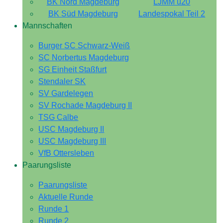
BK Nord Magdeburg
LJMM u20
BK Süd Magdeburg
Landespokal Teil 2
Mannschaften
Burger SC Schwarz-Weiß
SC Norbertus Magdeburg
SG Einheit Staßfurt
Stendaler SK
SV Gardelegen
SV Rochade Magdeburg II
TSG Calbe
USC Magdeburg II
USC Magdeburg III
VfB Ottersleben
Paarungsliste
Paarungsliste
Aktuelle Runde
Runde 1
Runde 2