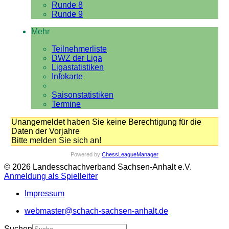
Runde 8
Runde 9
Mehr
Teilnehmerliste
DWZ der Liga
Ligastatistiken
Infokarte
Saisonstatistiken
Termine
Unangemeldet haben Sie keine Berechtigung für die
Daten der Vorjahre
Bitte melden Sie sich an!
Powered by
ChessLeagueManager
© 2026 Landesschachverband Sachsen-Anhalt e.V.
Anmeldung als Spielleiter
Impressum
webmaster@schach-sachsen-anhalt.de
Suchen