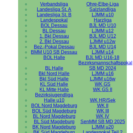
Verbandsliga
Ohre-Elbe-Liga
Landesliga St. A
Salzlandliga
Landesliga St. B
LJMM u10
Landespokal
Harzliga
BOL Dessau
BJL MD U10
BL Dessau
LJMM u12
1. Bkl Dessau
BJL MD U12
2. Bkl Dessau
LJMM u12w
Bez.-Pokal Dessau
BJL MD U14
BMM U10 SB Dessau
LJMM u14
BOL Halle
BJL MD U16-18
Bezirksmannschaftspokal
BL Halle
SB MD 2024
Bkl Nord Halle
LJMM u16
Bkl Süd Halle
LJMM u16w
KL Süd Halle
WK GS
KL Mitte Halle
WK GS II
Bezirksjugendliga
Halle u10
WK HR/Sek
BOL Nord Magdeburg
WK II
BOL Süd Magdeburg
WK III
BL Nord Magdeburg
WK IV
BL Süd Magdeburg
SenMM SB MD 2025
BK Nord Magdeburg
LJMM u20
BK Süd Magdeburg
Landespokal Teil 2