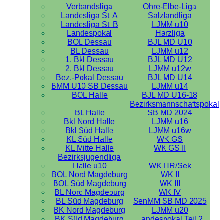
Verbandsliga
Ohre-Elbe-Liga
Landesliga St. A
Salzlandliga
Landesliga St. B
LJMM u10
Landespokal
Harzliga
BOL Dessau
BJL MD U10
BL Dessau
LJMM u12
1. Bkl Dessau
BJL MD U12
2. Bkl Dessau
LJMM u12w
Bez.-Pokal Dessau
BJL MD U14
BMM U10 SB Dessau
LJMM u14
BOL Halle
BJL MD U16-18
Bezirksmannschaftspokal
BL Halle
SB MD 2024
Bkl Nord Halle
LJMM u16
Bkl Süd Halle
LJMM u16w
KL Süd Halle
WK GS
KL Mitte Halle
WK GS II
Bezirksjugendliga
Halle u10
WK HR/Sek
BOL Nord Magdeburg
WK II
BOL Süd Magdeburg
WK III
BL Nord Magdeburg
WK IV
BL Süd Magdeburg
SenMM SB MD 2025
BK Nord Magdeburg
LJMM u20
BK Süd Magdeburg
Landespokal Teil 2