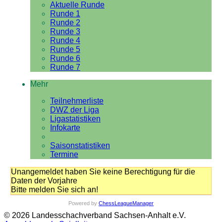
Aktuelle Runde
Runde 1
Runde 2
Runde 3
Runde 4
Runde 5
Runde 6
Runde 7
Mehr
Teilnehmerliste
DWZ der Liga
Ligastatistiken
Infokarte
Saisonstatistiken
Termine
Unangemeldet haben Sie keine Berechtigung für die
Daten der Vorjahre
Bitte melden Sie sich an!
Powered by
ChessLeagueManager
© 2026 Landesschachverband Sachsen-Anhalt e.V.