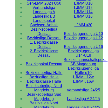
Sen-LMM 2024 Ü50
LJMM U10
Verbandsliga
LJMM U12
Landesliga A
LJMM U14
Landesliga B
LJMM U16
Landespokal
Sachsen-Anhalt
LJMM u20
Bezirksoberliga
Dessau
Bezirksjugendliga U10
Bezirksliga Dessau
Bezirksjugendliga U12
1. Bezirksklasse
Dessau
Bezirksjugendliga U16
2. Bezirksklasse
Bezirksjugendliga
Dessau
U14-U18
Bezirksmannschaftspokal
Bezirkspokal Dessau
SB Magdeburg
Bezirksjugendliga
Bezirksoberliga Halle
Halle u10
Bezirksliga Halle
LJMM u12w
Bezirksklasse Halle
LJMM u16w
Bezirksoberliga Nord
Magdeburg
Verbandsliga 24/25
Bezirksoberliga Süd
Magdeburg
Landesliga A 24/25
Bezirksliga Nord
Magdeburg
Landesliga B 24/25