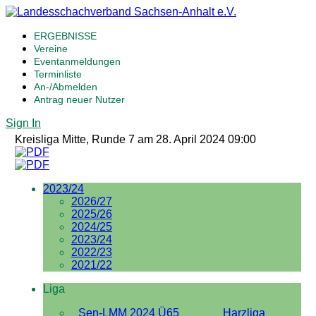
ERGEBNISSE
Vereine
Eventanmeldungen
Terminliste
An-/Abmelden
Antrag neuer Nutzer
Sign In
Kreisliga Mitte, Runde 7 am 28. April 2024 09:00
2023/24
2026/27
2025/26
2024/25
2023/24
2022/23
2021/22
Liga
Sen-LMM 2024 Ü65
Harzliga