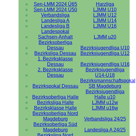
Sen-LMM 2024 Ü65
Harzliga
Sen-LMM 2024 Ü50
LJMM U10
Verbandsliga
LJMM U12
Landesliga A
LJMM U14
Landesliga B
LJMM U16
Landespokal
Sachsen-Anhalt
LJMM u20
Bezirksoberliga
Dessau
Bezirksjugendliga U10
Bezirksliga Dessau
Bezirksjugendliga U12
1. Bezirksklasse
Dessau
Bezirksjugendliga U16
2. Bezirksklasse
Bezirksjugendliga
Dessau
U14-U18
Bezirksmannschaftspokal
Bezirkspokal Dessau
SB Magdeburg
Bezirksjugendliga
Bezirksoberliga Halle
Halle u10
Bezirksliga Halle
LJMM u12w
Bezirksklasse Halle
LJMM u16w
Bezirksoberliga Nord
Magdeburg
Verbandsliga 24/25
Bezirksoberliga Süd
Magdeburg
Landesliga A 24/25
Bezirksliga Nord