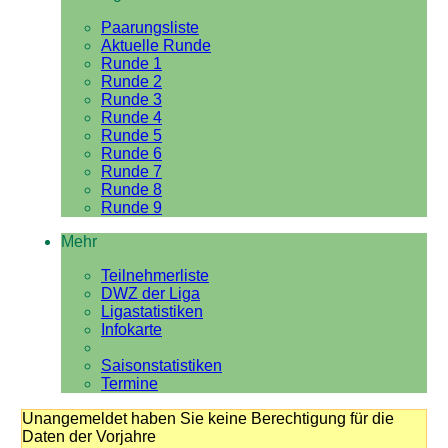
Paarungsliste
Aktuelle Runde
Runde 1
Runde 2
Runde 3
Runde 4
Runde 5
Runde 6
Runde 7
Runde 8
Runde 9
Mehr
Teilnehmerliste
DWZ der Liga
Ligastatistiken
Infokarte
Saisonstatistiken
Termine
Unangemeldet haben Sie keine Berechtigung für die
Daten der Vorjahre