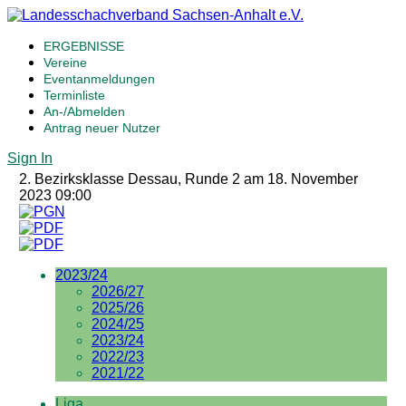
ERGEBNISSE
Vereine
Eventanmeldungen
Terminliste
An-/Abmelden
Antrag neuer Nutzer
Sign In
2. Bezirksklasse Dessau, Runde 2 am 18. November
2023 09:00
2023/24
2026/27
2025/26
2024/25
2023/24
2022/23
2021/22
Liga