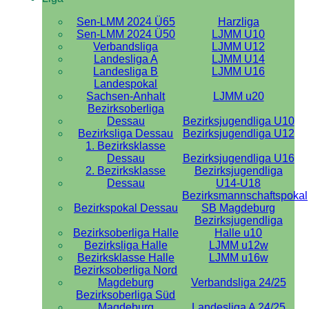
Sen-LMM 2024 Ü65
Harzliga
Sen-LMM 2024 Ü50
LJMM U10
Verbandsliga
LJMM U12
Landesliga A
LJMM U14
Landesliga B
LJMM U16
Landespokal
Sachsen-Anhalt
LJMM u20
Bezirksoberliga
Dessau
Bezirksjugendliga U10
Bezirksliga Dessau
Bezirksjugendliga U12
1. Bezirksklasse
Dessau
Bezirksjugendliga U16
2. Bezirksklasse
Bezirksjugendliga
Dessau
U14-U18
Bezirksmannschaftspokal
Bezirkspokal Dessau
SB Magdeburg
Bezirksjugendliga
Bezirksoberliga Halle
Halle u10
Bezirksliga Halle
LJMM u12w
Bezirksklasse Halle
LJMM u16w
Bezirksoberliga Nord
Magdeburg
Verbandsliga 24/25
Bezirksoberliga Süd
Magdeburg
Landesliga A 24/25