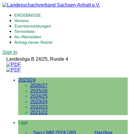
ERGEBNISSE
Vereine
Eventanmeldungen
Terminliste
An-/Abmelden
Antrag neuer Nutzer
Sign In
Landesliga B 24/25, Runde 4
2023/24
2026/27
2025/26
2024/25
2023/24
2022/23
2021/22
Liga
Sen-LMM 2024 Ü65
Harzliga