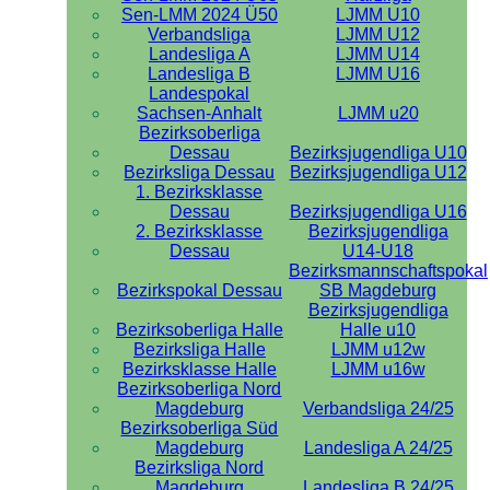
Sen-LMM 2024 Ü50
LJMM U10
Verbandsliga
LJMM U12
Landesliga A
LJMM U14
Landesliga B
LJMM U16
Landespokal
Sachsen-Anhalt
LJMM u20
Bezirksoberliga
Dessau
Bezirksjugendliga U10
Bezirksliga Dessau
Bezirksjugendliga U12
1. Bezirksklasse
Dessau
Bezirksjugendliga U16
2. Bezirksklasse
Bezirksjugendliga
Dessau
U14-U18
Bezirksmannschaftspokal
Bezirkspokal Dessau
SB Magdeburg
Bezirksjugendliga
Bezirksoberliga Halle
Halle u10
Bezirksliga Halle
LJMM u12w
Bezirksklasse Halle
LJMM u16w
Bezirksoberliga Nord
Magdeburg
Verbandsliga 24/25
Bezirksoberliga Süd
Magdeburg
Landesliga A 24/25
Bezirksliga Nord
Magdeburg
Landesliga B 24/25