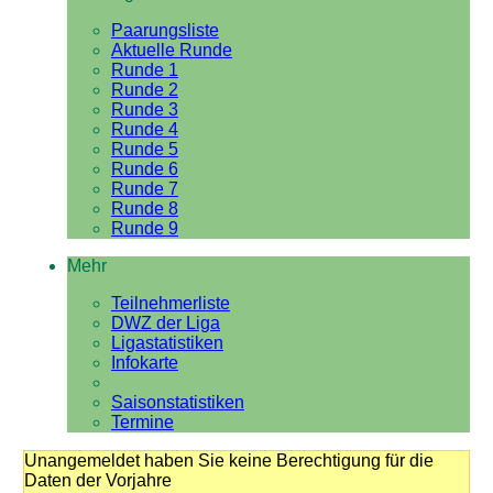
Paarungsliste
Aktuelle Runde
Runde 1
Runde 2
Runde 3
Runde 4
Runde 5
Runde 6
Runde 7
Runde 8
Runde 9
Mehr
Teilnehmerliste
DWZ der Liga
Ligastatistiken
Infokarte
Saisonstatistiken
Termine
Unangemeldet haben Sie keine Berechtigung für die
Daten der Vorjahre