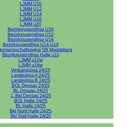
LJMM U10
LJMM U12
LJMM U14
LJMM U16
LJMM u20
Bezirksjugendliga U10
Bezirksjugendliga U12
Bezirksjugendliga U16
Bezirksjugendliga U14-U18
rksmannschaftspokal SB Magdeburg
Bezirksjugendliga Halle u10
LJMM u12w
LJMM u16w
Verbandsliga 24/25
Landesliga A 24/25
Landesliga B 24/25
BOL Dessau 24/25
BL Dessau 24/25
1. Bkl Dessau 24/25
BOL Halle 24/25
BL Halle 24/25
Bkl Nord Halle 24/25
Bkl Süd Halle 24/25