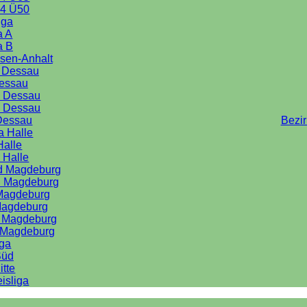
4 Ü50
iga
a A
a B
sen-Anhalt
a Dessau
Dessau
e Dessau
e Dessau
Dessau
Bezi
a Halle
Halle
 Halle
rd Magdeburg
d Magdeburg
 Magdeburg
Magdeburg
d Magdeburg
d Magdeburg
iga
Süd
itte
isliga