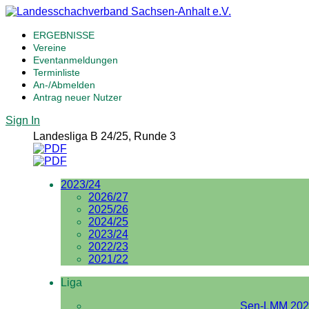
ERGEBNISSE
Vereine
Eventanmeldungen
Terminliste
An-/Abmelden
Antrag neuer Nutzer
Sign In
Landesliga B 24/25, Runde 3
2023/24
2026/27
2025/26
2024/25
2023/24
2022/23
2021/22
Liga
Sen-LMM 202