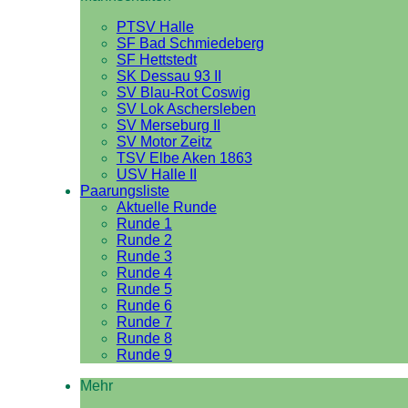
PTSV Halle
SF Bad Schmiedeberg
SF Hettstedt
SK Dessau 93 II
SV Blau-Rot Coswig
SV Lok Aschersleben
SV Merseburg II
SV Motor Zeitz
TSV Elbe Aken 1863
USV Halle II
Paarungsliste
Aktuelle Runde
Runde 1
Runde 2
Runde 3
Runde 4
Runde 5
Runde 6
Runde 7
Runde 8
Runde 9
Mehr