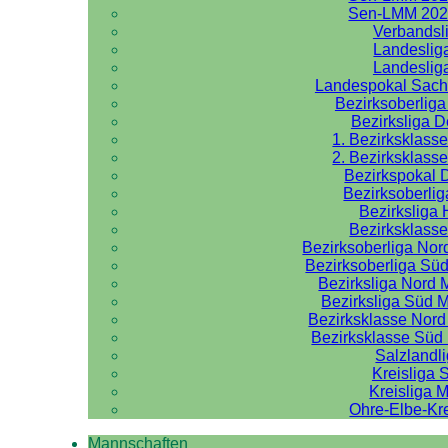
Sen-LMM 202
Verbandsl
Landeslig
Landeslig
Landespokal Sach
Bezirksoberlig
Bezirksliga 
1. Bezirksklass
2. Bezirksklass
Bezirkspokal 
Bezirksoberlig
Bezirksliga 
Bezirksklasse
Bezirksoberliga No
Bezirksoberliga Sü
Bezirksliga Nord
Bezirksliga Süd 
Bezirksklasse Nor
Bezirksklasse Sü
Salzlandl
Kreisliga 
Kreisliga M
Ohre-Elbe-Kre
Mannschaften