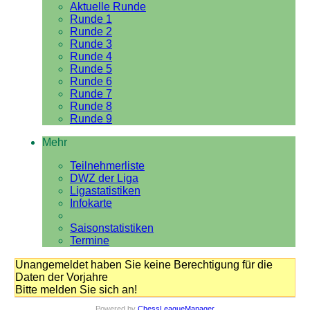
Aktuelle Runde
Runde 1
Runde 2
Runde 3
Runde 4
Runde 5
Runde 6
Runde 7
Runde 8
Runde 9
Mehr
Teilnehmerliste
DWZ der Liga
Ligastatistiken
Infokarte
Saisonstatistiken
Termine
Unangemeldet haben Sie keine Berechtigung für die
Daten der Vorjahre
Bitte melden Sie sich an!
Powered by
ChessLeagueManager