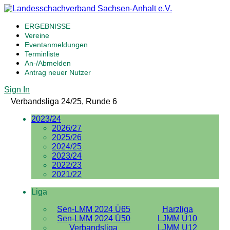
ERGEBNISSE
Vereine
Eventanmeldungen
Terminliste
An-/Abmelden
Antrag neuer Nutzer
Sign In
Verbandsliga 24/25, Runde 6
2023/24
2026/27
2025/26
2024/25
2023/24
2022/23
2021/22
Liga
Sen-LMM 2024 Ü65
Harzliga
Sen-LMM 2024 Ü50
LJMM U10
Verbandsliga
LJMM U12