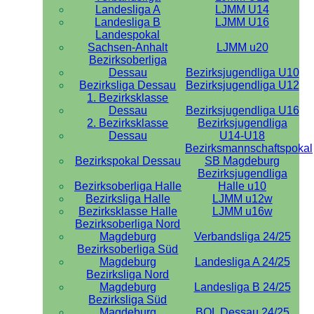
Landesliga A
LJMM U14
Landesliga B
LJMM U16
Landespokal
Sachsen-Anhalt
LJMM u20
Bezirksoberliga
Dessau
Bezirksjugendliga U10
Bezirksliga Dessau
Bezirksjugendliga U12
1. Bezirksklasse
Dessau
Bezirksjugendliga U16
2. Bezirksklasse
Bezirksjugendliga
Dessau
U14-U18
Bezirksmannschaftspokal
Bezirkspokal Dessau
SB Magdeburg
Bezirksjugendliga
Bezirksoberliga Halle
Halle u10
Bezirksliga Halle
LJMM u12w
Bezirksklasse Halle
LJMM u16w
Bezirksoberliga Nord
Magdeburg
Verbandsliga 24/25
Bezirksoberliga Süd
Magdeburg
Landesliga A 24/25
Bezirksliga Nord
Magdeburg
Landesliga B 24/25
Bezirksliga Süd
Magdeburg
BOL Dessau 24/25