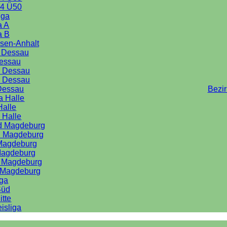
4 Ü50
iga
a A
a B
sen-Anhalt
a Dessau
Dessau
e Dessau
e Dessau
Dessau
Bezi
a Halle
Halle
 Halle
rd Magdeburg
d Magdeburg
 Magdeburg
Magdeburg
d Magdeburg
d Magdeburg
iga
Süd
itte
isliga