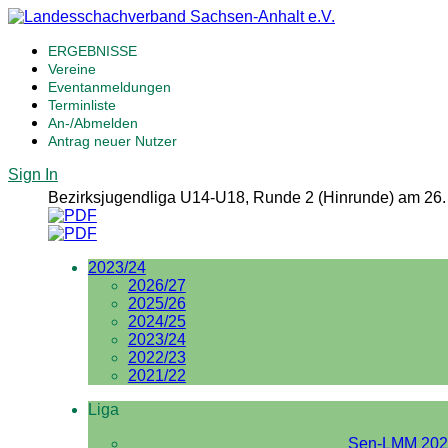
ERGEBNISSE
Vereine
Eventanmeldungen
Terminliste
An-/Abmelden
Antrag neuer Nutzer
Sign In
Bezirksjugendliga U14-U18, Runde 2 (Hinrunde) am 26
2023/24
2026/27
2025/26
2024/25
2023/24
2022/23
2021/22
Liga
Sen-LMM 202