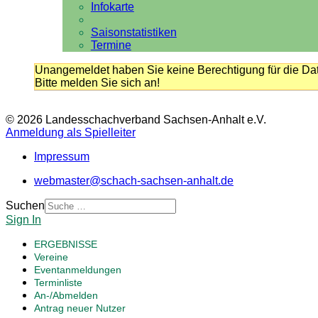
Infokarte
Saisonstatistiken
Termine
Unangemeldet haben Sie keine Berechtigung für die Dat
Bitte melden Sie sich an!
© 2026 Landesschachverband Sachsen-Anhalt e.V.
Anmeldung als Spielleiter
Impressum
webmaster@schach-sachsen-anhalt.de
Suchen
Sign In
ERGEBNISSE
Vereine
Eventanmeldungen
Terminliste
An-/Abmelden
Antrag neuer Nutzer