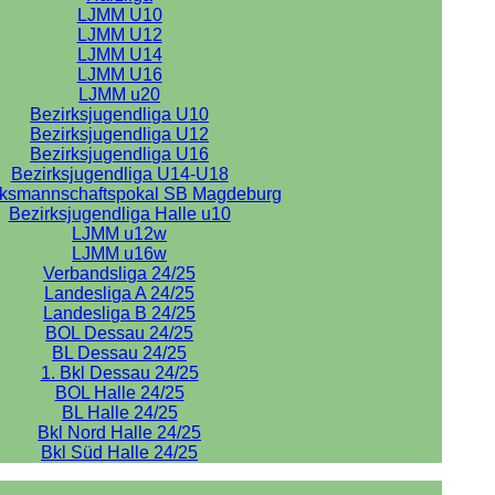
LJMM U10
LJMM U12
LJMM U14
LJMM U16
LJMM u20
Bezirksjugendliga U10
Bezirksjugendliga U12
Bezirksjugendliga U16
Bezirksjugendliga U14-U18
rksmannschaftspokal SB Magdeburg
Bezirksjugendliga Halle u10
LJMM u12w
LJMM u16w
Verbandsliga 24/25
Landesliga A 24/25
Landesliga B 24/25
BOL Dessau 24/25
BL Dessau 24/25
1. Bkl Dessau 24/25
BOL Halle 24/25
BL Halle 24/25
Bkl Nord Halle 24/25
Bkl Süd Halle 24/25