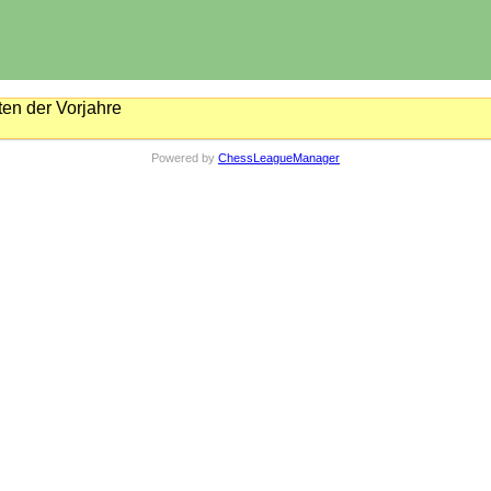
en der Vorjahre
Powered by
ChessLeagueManager