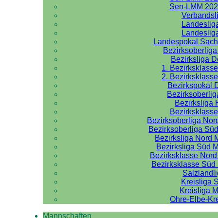
Sen-LMM 202
Verbandsl
Landeslig
Landeslig
Landespokal Sach
Bezirksoberlig
Bezirksliga 
1. Bezirksklass
2. Bezirksklass
Bezirkspokal 
Bezirksoberlig
Bezirksliga 
Bezirksklasse
Bezirksoberliga No
Bezirksoberliga Sü
Bezirksliga Nord
Bezirksliga Süd 
Bezirksklasse Nor
Bezirksklasse Sü
Salzlandl
Kreisliga 
Kreisliga M
Ohre-Elbe-Kre
Mannschaften