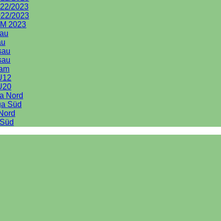
022/2023
022/2023
MM 2023
au
au
sau
sau
eam
U12
U20
ga Nord
ga Süd
 Nord
 Süd