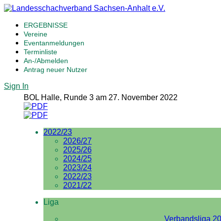
ERGEBNISSE
Vereine
Eventanmeldungen
Terminliste
An-/Abmelden
Antrag neuer Nutzer
Sign In
BOL Halle, Runde 3 am 27. November 2022
2022/23
2026/27
2025/26
2024/25
2023/24
2022/23
2021/22
Liga
Verbandsliga 2