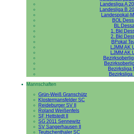
Landesliga A 2
Landesliga B 2
Landespokal-
BOL Dess
BL Dess
1. Bkl Des
2. Bkl Des
BPokal T
LJMM AK 
LJMM AK 
Bezirksoberli
Bezirksoberli
Bezirksliga
Bezirksliga
Mannschaften
Grün-Weiß Granschütz
Klostermansfelder SC
Reideburger SV II
Roland Weißenfels
SF Hettstedt II
SG 2011 Sennewitz
SV Sangerhausen II
Teutschenthaler SC