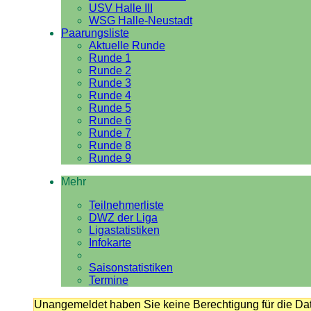
USV Halle III
WSG Halle-Neustadt
Paarungsliste
Aktuelle Runde
Runde 1
Runde 2
Runde 3
Runde 4
Runde 5
Runde 6
Runde 7
Runde 8
Runde 9
Mehr
Teilnehmerliste
DWZ der Liga
Ligastatistiken
Infokarte
Saisonstatistiken
Termine
Unangemeldet haben Sie keine Berechtigung für die Dat