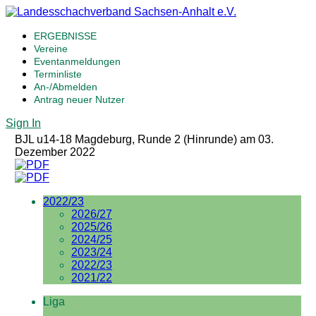
ERGEBNISSE
Vereine
Eventanmeldungen
Terminliste
An-/Abmelden
Antrag neuer Nutzer
Sign In
BJL u14-18 Magdeburg, Runde 2 (Hinrunde) am 03.
Dezember 2022
2022/23
2026/27
2025/26
2024/25
2023/24
2022/23
2021/22
Liga