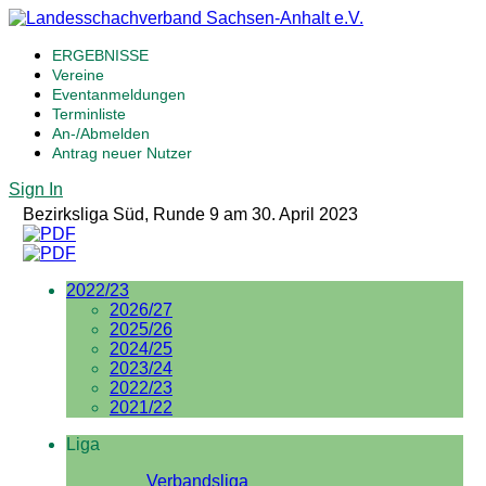
ERGEBNISSE
Vereine
Eventanmeldungen
Terminliste
An-/Abmelden
Antrag neuer Nutzer
Sign In
Bezirksliga Süd, Runde 9 am 30. April 2023
2022/23
2026/27
2025/26
2024/25
2023/24
2022/23
2021/22
Liga
Verbandsliga