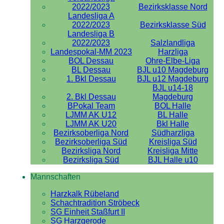
2022/2023
Bezirksklasse Nord
Landesliga A
2022/2023
Bezirksklasse Süd
Landesliga B
2022/2023
Salzlandliga
Landespokal-MM 2023
Harzliga
BOL Dessau
Ohre-Elbe-Liga
BL Dessau
BJL u10 Magdeburg
1. Bkl Dessau
BJL u12 Magdeburg
BJL u14-18
2. Bkl Dessau
Magdeburg
BPokal Team
BOL Halle
LJMM AK U12
BL Halle
LJMM AK U20
Bkl Halle
Bezirksoberliga Nord
Südharzliga
Bezirksoberliga Süd
Kreisliga Süd
Bezirksliga Nord
Kreisliga Mitte
Bezirksliga Süd
BJL Halle u10
Mannschaften
Harzkalk Rübeland
Schachtradition Ströbeck
SG Einheit Staßfurt II
SG Harzgerode