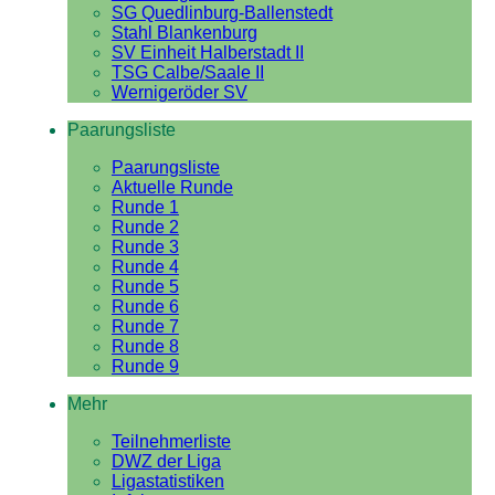
SG Quedlinburg-Ballenstedt
Stahl Blankenburg
SV Einheit Halberstadt II
TSG Calbe/Saale II
Wernigeröder SV
Paarungsliste
Paarungsliste
Aktuelle Runde
Runde 1
Runde 2
Runde 3
Runde 4
Runde 5
Runde 6
Runde 7
Runde 8
Runde 9
Mehr
Teilnehmerliste
DWZ der Liga
Ligastatistiken