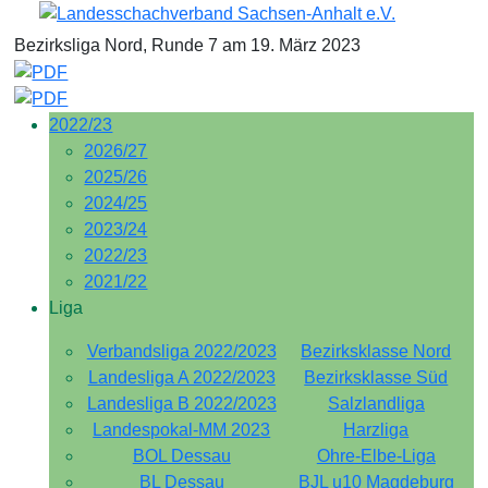
Bezirksliga Nord, Runde 7 am 19. März 2023
2022/23
2026/27
2025/26
2024/25
2023/24
2022/23
2021/22
Liga
Verbandsliga 2022/2023
Bezirksklasse Nord
Landesliga A 2022/2023
Bezirksklasse Süd
Landesliga B 2022/2023
Salzlandliga
Landespokal-MM 2023
Harzliga
BOL Dessau
Ohre-Elbe-Liga
BL Dessau
BJL u10 Magdeburg