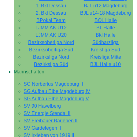
1. Bkl Dessau
BJL u12 Magdeburg
2. Bkl Dessau
BJL u14-18 Magdeburg
BPokal Team
BOL Halle
LJMM AK U12
BL Halle
LJMM AK U20
Bkl Halle
Bezirksoberliga Nord
Südharzliga
Bezirksoberliga Süd
Kreisliga Süd
Bezirksliga Nord
Kreisliga Mitte
Bezirksliga Süd
BJL Halle u10
Mannschaften
SC Norbertus Magdeburg II
SG Aufbau Elbe Magdeburg IV
SG Aufbau Elbe Magdeburg V
SV 90 Havelberg
SV Energie Stendal II
SV Freibauer Barleben II
SV Gardelegen II
SV Irxleben von 1919 II