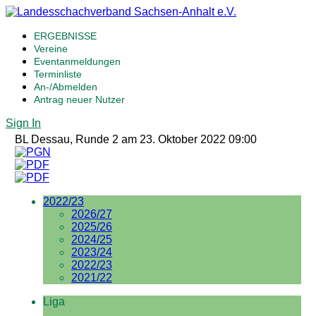
ERGEBNISSE
Vereine
Eventanmeldungen
Terminliste
An-/Abmelden
Antrag neuer Nutzer
Sign In
BL Dessau, Runde 2 am 23. Oktober 2022 09:00
2022/23
2026/27
2025/26
2024/25
2023/24
2022/23
2021/22
Liga