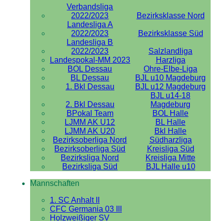
Verbandsliga
2022/2023
Bezirksklasse Nord
Landesliga A
2022/2023
Bezirksklasse Süd
Landesliga B
2022/2023
Salzlandliga
Landespokal-MM 2023
Harzliga
BOL Dessau
Ohre-Elbe-Liga
BL Dessau
BJL u10 Magdeburg
1. Bkl Dessau
BJL u12 Magdeburg
BJL u14-18
2. Bkl Dessau
Magdeburg
BPokal Team
BOL Halle
LJMM AK U12
BL Halle
LJMM AK U20
Bkl Halle
Bezirksoberliga Nord
Südharzliga
Bezirksoberliga Süd
Kreisliga Süd
Bezirksliga Nord
Kreisliga Mitte
Bezirksliga Süd
BJL Halle u10
Mannschaften
1. SC Anhalt II
CFC Germania 03 III
Holzweißiger SV