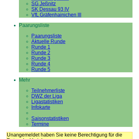
SG Jeßnitz
SK Dessau 93 IV
VfL Gräfenhainichen III
Paarungsliste
Paarungsliste
Aktuelle Runde
Runde 1
Runde 2
Runde 3
Runde 4
Runde 5
Mehr
Teilnehmerliste
DWZ der Liga
Ligastatistiken
Infokarte
Saisonstatistiken
Termine
Unangemeldet haben Sie keine Berechtigung für die