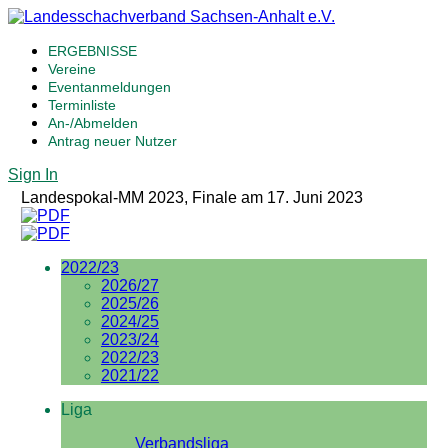
ERGEBNISSE
Vereine
Eventanmeldungen
Terminliste
An-/Abmelden
Antrag neuer Nutzer
Sign In
Landespokal-MM 2023, Finale am 17. Juni 2023
2022/23
2026/27
2025/26
2024/25
2023/24
2022/23
2021/22
Liga
Verbandsliga