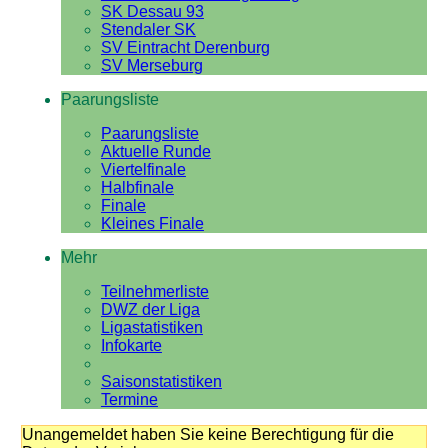
SK Dessau 93
Stendaler SK
SV Eintracht Derenburg
SV Merseburg
Paarungsliste
Paarungsliste
Aktuelle Runde
Viertelfinale
Halbfinale
Finale
Kleines Finale
Mehr
Teilnehmerliste
DWZ der Liga
Ligastatistiken
Infokarte
Saisonstatistiken
Termine
Unangemeldet haben Sie keine Berechtigung für die