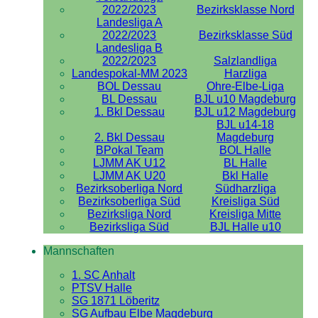
2022/2023
Bezirksklasse Nord
Landesliga A
2022/2023
Bezirksklasse Süd
Landesliga B
2022/2023
Salzlandliga
Landespokal-MM 2023
Harzliga
BOL Dessau
Ohre-Elbe-Liga
BL Dessau
BJL u10 Magdeburg
1. Bkl Dessau
BJL u12 Magdeburg
BJL u14-18
2. Bkl Dessau
Magdeburg
BPokal Team
BOL Halle
LJMM AK U12
BL Halle
LJMM AK U20
Bkl Halle
Bezirksoberliga Nord
Südharzliga
Bezirksoberliga Süd
Kreisliga Süd
Bezirksliga Nord
Kreisliga Mitte
Bezirksliga Süd
BJL Halle u10
Mannschaften
1. SC Anhalt
PTSV Halle
SG 1871 Löberitz
SG Aufbau Elbe Magdeburg