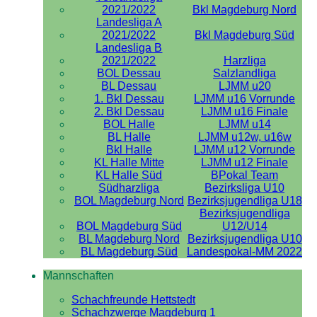
2021/2022
Bkl Magdeburg Nord
Landesliga A
2021/2022
Bkl Magdeburg Süd
Landesliga B
2021/2022
Harzliga
BOL Dessau
Salzlandliga
BL Dessau
LJMM u20
1. Bkl Dessau
LJMM u16 Vorrunde
2. Bkl Dessau
LJMM u16 Finale
BOL Halle
LJMM u14
BL Halle
LJMM u12w, u16w
Bkl Halle
LJMM u12 Vorrunde
KL Halle Mitte
LJMM u12 Finale
KL Halle Süd
BPokal Team
Südharzliga
Bezirksliga U10
BOL Magdeburg Nord
Bezirksjugendliga U18
Bezirksjugendliga
BOL Magdeburg Süd
U12/U14
BL Magdeburg Nord
Bezirksjugendliga U10
BL Magdeburg Süd
Landespokal-MM 2022
Mannschaften
Schachfreunde Hettstedt
Schachzwerge Magdeburg 1