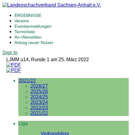
ERGEBNISSE
Vereine
Eventanmeldungen
Terminliste
An-/Abmelden
Antrag neuer Nutzer
Sign In
LJMM u14, Runde 1 am 25. März 2022
2021/22
2026/27
2025/26
2024/25
2023/24
2022/23
2021/22
Liga
Verbandsliga