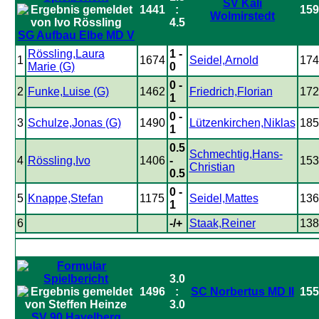
SV Kali
1441
:
159
Wolmirstedt
4.5
SG Aufbau Elbe MD V
Rössling,Laura
1 -
1
1674
Seidel,Arnold
174
Marie (G)
0
0 -
2
Funke,Luise (G)
1462
Friedrich,Florian
172
1
0 -
3
Schulze,Jonas (G)
1490
Lützenkirchen,Niklas
185
1
0.5
Schmechtig,Hans-
4
Rössling,Ivo
1406
-
153
Christian
0.5
0 -
5
Knappe,Stefan
1175
Seidel,Mattes
136
1
6
-/+
Staak,Reiner
138
3.0
1496
:
SC Norbertus MD II
155
3.0
SV 90 Havelberg