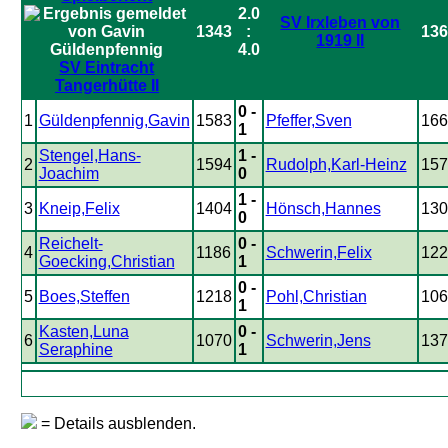
2.0
SV Irxleben von
1343
:
136
1919 II
4.0
SV Eintracht
Tangerhütte II
0 -
1
Güldenpfennig,Gavin
1583
Pfeffer,Sven
166
1
Stengel,Hans-
1 -
2
1594
Rudolph,Karl-Heinz
157
Joachim
0
1 -
3
Kneip,Felix
1404
Hönsch,Hannes
130
0
Reichelt-
0 -
4
1186
Schwerin,Felix
122
Goecking,Christian
1
0 -
5
Boes,Steffen
1218
Pohl,Christian
106
1
Kasten,Luna
0 -
6
1070
Schwerin,Jens
137
Seraphine
1
= Details ausblenden.