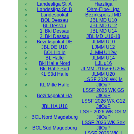
Landesliga St. A
Harzliga
Landesliga St. B
Ohre-Elbe-Liga
Landespokal
Bezirkspokal MD
BOL Dessau
JBL MD U10
BL Dessau
JBL MD U12
1. Bkl Dessau
JBL MD U14
2. Bkl Dessau
JBL MD U16-18
Bezirkspokal DE
JLMM U10
JBL DE U10
LJMM U12
BOL Halle
JLMM U12w
BL Halle
JLMM U14
Bkl Halle Nord
LJL u16
Bkl Halle Süd
JLMM U16w + U20w
KL Süd Halle
JLMM U20
LSSF 2026 WK M
KL Mitte Halle
JtfOuP
LSSF 2026 WK GS
Bezirkspokal HA
JtfOuP
LSSF 2026 WK G12
JBL HA U10
JtfOuP
LSSF 2026 WK GS M
BOL Nord Magdeburg
JtfOuP
LSSF 2026 WK Sek
BOL Süd Magdeburg
JtfOuP
LSSF 2026 WK II