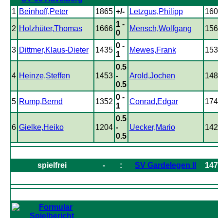
1
Beinhoff,Peter
1865
+/-
Letzgus,Philipp
160
1 -
2
Holzhüter,Thomas
1666
Mensch,Wolfgang
156
0
0 -
3
Dittmer,Klaus-Dieter
1435
Mewes,Frank
153
1
0.5
4
Heinze,Steffen
1453
-
Arold,Jochen
148
0.5
0 -
5
Rump,Bernd
1352
Conrad,Edgar
174
1
0.5
6
Gielke,Heiko
1204
-
Uecker,Mario
142
0.5
spielfrei
-
:
SV Gardelegen II
147