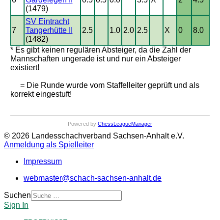
(1479)
SV Eintracht
7
Tangerhütte II
2.5
1.0
2.0
2.5
X
0
8.0
(1482)
* Es gibt keinen regulären Absteiger, da die Zahl der
Mannschaften ungerade ist und nur ein Absteiger
existiert!
= Die Runde wurde vom Staffelleiter geprüft und als
korrekt eingestuft!
Powered by
ChessLeagueManager
© 2026 Landesschachverband Sachsen-Anhalt e.V.
Anmeldung als Spielleiter
Impressum
webmaster@schach-sachsen-anhalt.de
Suchen
Sign In