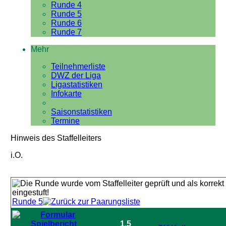
Runde 4
Runde 5
Runde 6
Runde 7
Mehr
Teilnehmerliste
DWZ der Liga
Ligastatistiken
Infokarte
Saisonstatistiken
Termine
Hinweis des Staffelleiters
i.O.
Runde 5
1.5