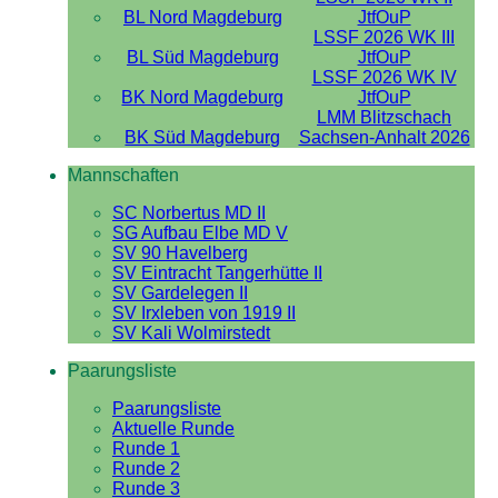
BL Nord Magdeburg
JtfOuP
LSSF 2026 WK III
BL Süd Magdeburg
JtfOuP
LSSF 2026 WK IV
BK Nord Magdeburg
JtfOuP
LMM Blitzschach
BK Süd Magdeburg
Sachsen-Anhalt 2026
Mannschaften
SC Norbertus MD II
SG Aufbau Elbe MD V
SV 90 Havelberg
SV Eintracht Tangerhütte II
SV Gardelegen II
SV Irxleben von 1919 II
SV Kali Wolmirstedt
Paarungsliste
Paarungsliste
Aktuelle Runde
Runde 1
Runde 2
Runde 3