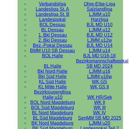
Verbandsliga
Ohre-Elbe-Liga
Landesliga St. A
Salzlandliga
Landesliga St. B
LJMM u10
Landespokal
Harzliga
BOL Dessau
BJL MD U10
BL Dessau
LJMM u12
1. Bkl Dessau
BJL MD U12
2. Bkl Dessau
LJMM u12w
Bez.-Pokal Dessau
BJL MD U14
BMM U10 SB Dessau
LJMM u14
BOL Halle
BJL MD U16-18
Bezirksmannschaftspokal
BL Halle
SB MD 2024
Bkl Nord Halle
LJMM u16
Bkl Süd Halle
LJMM u16w
KL Süd Halle
WK GS
KL Mitte Halle
WK GS II
Bezirksjugendliga
Halle u10
WK HR/Sek
BOL Nord Magdeburg
WK II
BOL Süd Magdeburg
WK III
BL Nord Magdeburg
WK IV
BL Süd Magdeburg
SenMM SB MD 2025
BK Nord Magdeburg
LJMM u20
BK Süd Magdeburg
Landespokal Teil 2