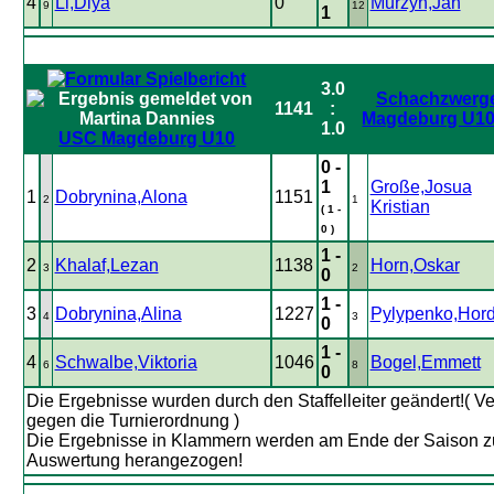
4
Li,Diya
0
Murzyn,Jan
9
12
1
3.0
Schachzwerg
1141
:
Magdeburg U10 
1.0
USC Magdeburg U10
0 -
1
Große,Josua
1
Dobrynina,Alona
1151
2
1
Kristian
( 1 -
0 )
1 -
2
Khalaf,Lezan
1138
Horn,Oskar
3
2
0
1 -
3
Dobrynina,Alina
1227
Pylypenko,Hord
4
3
0
1 -
4
Schwalbe,Viktoria
1046
Bogel,Emmett
6
8
0
Die Ergebnisse wurden durch den Staffelleiter geändert!( V
gegen die Turnierordnung )
Die Ergebnisse in Klammern werden am Ende der Saison 
Auswertung herangezogen!