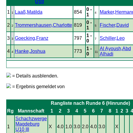
U10
0 -
1
Laaß,Matilda
854
Marker,Herman
1
4
1
0 -
2
Trommershausen,Charlotte
819
Fischer,David
2
5
1
1 -
3
Goecking,Franz
797
Schiller,Leo
3
7
0
1 -
Al Ayoush,Abd
4
Hanke,Joshua
773
4
11
0
Alhadi
= Details ausblenden.
= Ergebnis gemeldet von
Rangliste nach Runde 6 (Hinrunde)
Rg
Mannschaft
1
2
3
4
5
6
7
8
1
2
3
Schachzwerge
Magdeburg
1
X
4.0
1.0
3.0
2.0
4.0
3.0
X
U10 III