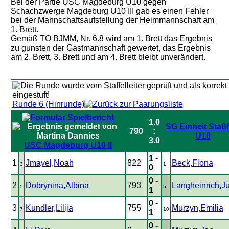
Bei der Partie USC Magdeburg U10 gegen
Schachzwerge Magdeburg U10 III gab es einen Fehler
bei der Mannschaftsaufstellung der Heimmannschaft am
1. Brett.
Gemäß TO BJMM, Nr. 6.8 wird am 1. Brett das Ergebnis
zu gunsten der Gastmannschaft gewertet, das Ergebnis
am 2. Brett, 3. Brett und am 4. Brett bleibt unverändert.
Runde 6 (Hinrunde)
1.0
SG Einheit Staßf
790
:
U10
3.0
USC Magdeburg U10 II
1 -
1
Jmayel,Noah
822
Beck,Fiona
3
1
0
0 -
2
Dobrynina,Albina
793
Langheinrich,Ju
5
5
1
0 -
3
Kundler,Lilija
755
Murzyn,Emilia
7
10
1
0 -