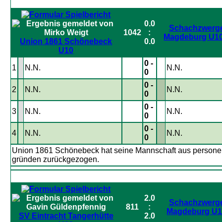
0.0
Schachzwerg
1042
:
Magdeburg U10 
Union 1861 Schönebeck
0.0
U10
0 -
1
N.N.
N.N.
0
0 -
2
N.N.
N.N.
0
0 -
3
N.N.
N.N.
0
0 -
4
N.N.
N.N.
0
Union 1861 Schönebeck hat seine Mannschaft aus persone
gründen zurückgezogen.
2.0
Schachzwerg
811
:
Magdeburg U
SV Eintracht Tangerhütte
2.0