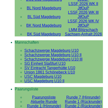
LSSF 2026 WK II
BL Nord Magdeburg
JtfOuP
LSSF 2026 WK III
BL Süd Magdeburg
JtfOuP
LSSF 2026 WK IV
BK Nord Magdeburg
JtfOuP
LMM Blitzschach
BK Süd Magdeburg
Sachsen-Anhalt 2026
Mannschaften
Schachzwerge Magdeburg U10
Schachzwerge Magdeburg U10 II
Schachzwerge Magdeburg U10 III
SG Einheit Staßfurt U10
SV Eintracht Tangerhütte U10
Union 1861 Schönebeck U10
USC Magdeburg U10
USC Magdeburg U10 II
Paarungsliste
Paarungsliste
Runde 7 (Hinrunde)
Aktuelle Runde
Runde 1 (Rückrunde)
Runde 1 (Hinrunde)
Runde 2 (Rückrunde)