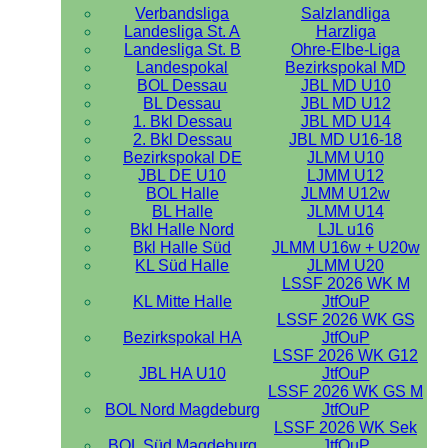
Verbandsliga
Salzlandliga
Landesliga St. A
Harzliga
Landesliga St. B
Ohre-Elbe-Liga
Landespokal
Bezirkspokal MD
BOL Dessau
JBL MD U10
BL Dessau
JBL MD U12
1. Bkl Dessau
JBL MD U14
2. Bkl Dessau
JBL MD U16-18
Bezirkspokal DE
JLMM U10
JBL DE U10
LJMM U12
BOL Halle
JLMM U12w
BL Halle
JLMM U14
Bkl Halle Nord
LJL u16
Bkl Halle Süd
JLMM U16w + U20w
KL Süd Halle
JLMM U20
LSSF 2026 WK M
KL Mitte Halle
JtfOuP
LSSF 2026 WK GS
Bezirkspokal HA
JtfOuP
LSSF 2026 WK G12
JBL HA U10
JtfOuP
LSSF 2026 WK GS M
BOL Nord Magdeburg
JtfOuP
LSSF 2026 WK Sek
BOL Süd Magdeburg
JtfOuP