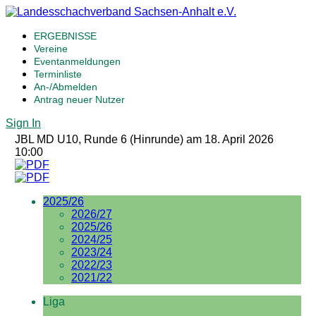
ERGEBNISSE
Vereine
Eventanmeldungen
Terminliste
An-/Abmelden
Antrag neuer Nutzer
Sign In
JBL MD U10, Runde 6 (Hinrunde) am 18. April 2026
10:00
2025/26
2026/27
2025/26
2024/25
2023/24
2022/23
2021/22
Liga