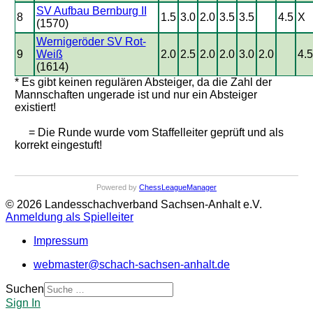
SV Aufbau Bernburg II
8
1.5
3.0
2.0
3.5
3.5
4.5
X
(1570)
Wernigeröder SV Rot-
9
Weiß
2.0
2.5
2.0
2.0
3.0
2.0
4.5
(1614)
* Es gibt keinen regulären Absteiger, da die Zahl der
Mannschaften ungerade ist und nur ein Absteiger
existiert!
= Die Runde wurde vom Staffelleiter geprüft und als
korrekt eingestuft!
Powered by
ChessLeagueManager
© 2026 Landesschachverband Sachsen-Anhalt e.V.
Anmeldung als Spielleiter
Impressum
webmaster@schach-sachsen-anhalt.de
Suchen
Sign In