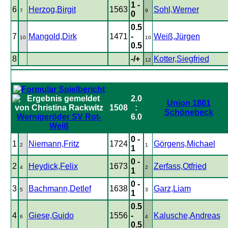
1 -
6
Herzog,Birgit
1563
Sohl,Werner
7
9
0
0.5
7
Mangold,Dirk
1471
-
Weiß,Jürgen
10
10
0.5
8
-/+
Kotter,Siegfried
12
2.0
Union 1861
1508
:
Schönebeck
Wernigeröder SV Rot-
6.0
Weiß
0 -
1
Niemann,Fritz
1724
Görgens,Michael
2
1
1
0 -
2
Heydick,Felix
1673
Zerfass,Otfried
4
2
1
0 -
3
Bachmann,Detlef
1638
Garz,Liam
5
3
1
0.5
4
Giese,Guido
1556
-
Kalusche,Andreas
6
4
0.5