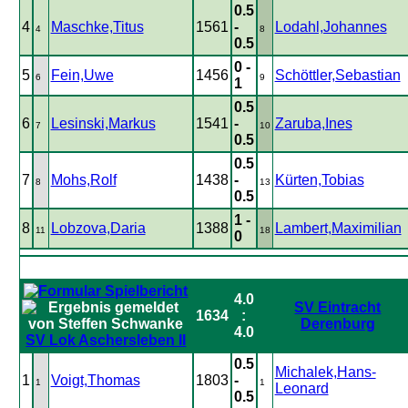
0.5
4
Maschke,Titus
1561
-
Lodahl,Johannes
4
8
0.5
0 -
5
Fein,Uwe
1456
Schöttler,Sebastian
6
9
1
0.5
6
Lesinski,Markus
1541
-
Zaruba,Ines
7
10
0.5
0.5
7
Mohs,Rolf
1438
-
Kürten,Tobias
8
13
0.5
1 -
8
Lobzova,Daria
1388
Lambert,Maximilian
11
18
0
4.0
SV Eintracht
1634
:
Derenburg
4.0
SV Lok Aschersleben II
0.5
Michalek,Hans-
1
Voigt,Thomas
1803
-
1
1
Leonard
0.5