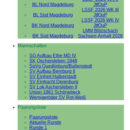
BL Nord Magdeburg
JtfOuP
LSSF 2026 WK III
BL Süd Magdeburg
JtfOuP
LSSF 2026 WK IV
BK Nord Magdeburg
JtfOuP
LMM Blitzschach
BK Süd Magdeburg
Sachsen-Anhalt 2026
Mannschaften
SG Aufbau Elbe MD IV
SK Oschersleben 1948
SpVg Quedlinburg/Ballenstedt
SV Aufbau Bernburg II
SV Einheit Halberstadt
SV Eintracht Derenburg
SV Lok Aschersleben II
Union 1861 Schönebeck
Wernigeröder SV Rot-Weiß
Paarungsliste
Paarungsliste
Aktuelle Runde
Runde 1