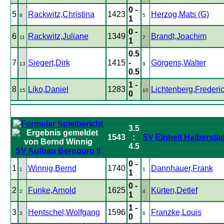
0 -
5
Rackwitz,Christina
1423
Herzog,Mats (G)
9
5
1
0 -
6
Rackwitz,Juliane
1349
Brandt,Joachim
11
7
1
0.5
7
Siegert,Dirk
1415
-
Görgens,Walter
13
9
0.5
1 -
8
Liko,Daniel
1283
Lichtenberg,Frederi
15
10
0
3.5
1543
:
SV Einheit Halbersta
4.5
SV Aufbau Bernburg II
0 -
1
Winnig,Bernd
1740
Dannhauer,Frank
1
1
1
0 -
2
Funke,Arnold
1625
Kürten,Detlef
2
4
1
1 -
3
Hentschel,Wolfgang
1596
Franzke,Louis
3
6
0