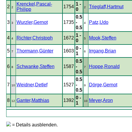
Krenckel,Pascal-
1 -
2
1754
Trieglaff,Hartmut
2
2
Philipp
0
0.5
3
Wurzler,Gernot
1735
-
Patz,Udo
3
4
0.5
1 -
4
Richter,Christoph
1672
Mook,Steffen
4
5
0
0 -
5
Thormann,Günter
1603
Irrgang,Brian
7
6
1
0.5
6
Schwanke,Steffen
1587
-
Hoppe,Ronald
8
7
0.5
0.5
7
Weidner,Detlef
1527
-
Dörge,Gernot
10
9
0.5
0 -
8
Ganter,Matthias
1392
Meyer,Aron
12
10
1
= Details ausblenden.