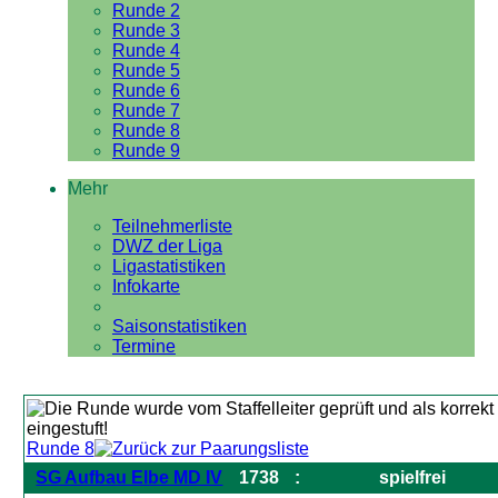
Runde 2
Runde 3
Runde 4
Runde 5
Runde 6
Runde 7
Runde 8
Runde 9
Mehr
Teilnehmerliste
DWZ der Liga
Ligastatistiken
Infokarte
Saisonstatistiken
Termine
Runde 8
SG Aufbau Elbe MD IV
1738
:
spielfrei