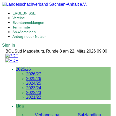
ERGEBNISSE
Vereine
Eventanmeldungen
Terminliste
An-/Abmelden
Antrag neuer Nutzer
Sign In
BOL Süd Magdeburg, Runde 8 am 22. März 2026 09:00
2025/26
2026/27
2025/26
2024/25
2023/24
2022/23
2021/22
Liga
Verbandsliga
Salzlandliga