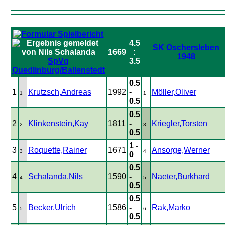
4.5
SK Oschersleben
1669
:
1948
SpVg
3.5
Quedlinburg/Ballenstedt
0.5
1
Krutzsch,Andreas
1992
-
Möller,Oliver
1
1
0.5
0.5
2
Klinkenstein,Kay
1811
-
Kriegler,Torsten
2
3
0.5
1 -
3
Roquette,Rainer
1671
Ansorge,Werner
3
4
0
0.5
4
Schalanda,Nils
1590
-
Naeter,Burkhard
4
5
0.5
0.5
5
Becker,Ulrich
1586
-
Rak,Marko
5
6
0.5