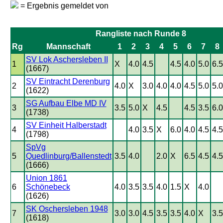
= Ergebnis gemeldet von
Rangliste nach Runde 8
Rg
Mannschaft
1
2
3
4
5
6
7
8
SV Lok Aschersleben II
1
X
4.0
4.5
4.5
4.0
5.0
6.5
(1667)
SV Eintracht Derenburg
2
4.0
X
3.0
4.0
4.0
4.5
5.0
5.0
(1622)
SG Aufbau Elbe MD IV
3
3.5
5.0
X
4.5
4.5
3.5
6.0
(1738)
SV Einheit Halberstadt
4
4.0
3.5
X
6.0
4.0
4.5
4.5
(1798)
SpVg
5
Quedlinburg/Ballenstedt
3.5
4.0
2.0
X
6.5
4.5
4.5
(1666)
Union 1861
6
Schönebeck
4.0
3.5
3.5
4.0
1.5
X
4.0
(1626)
SK Oschersleben 1948
7
3.0
3.0
4.5
3.5
3.5
4.0
X
3.5
(1618)