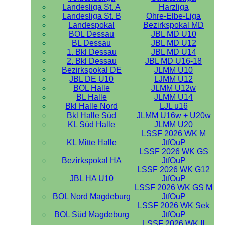
Landesliga St. A
Harzliga
Landesliga St. B
Ohre-Elbe-Liga
Landespokal
Bezirkspokal MD
BOL Dessau
JBL MD U10
BL Dessau
JBL MD U12
1. Bkl Dessau
JBL MD U14
2. Bkl Dessau
JBL MD U16-18
Bezirkspokal DE
JLMM U10
JBL DE U10
LJMM U12
BOL Halle
JLMM U12w
BL Halle
JLMM U14
Bkl Halle Nord
LJL u16
Bkl Halle Süd
JLMM U16w + U20w
KL Süd Halle
JLMM U20
LSSF 2026 WK M
KL Mitte Halle
JtfOuP
LSSF 2026 WK GS
Bezirkspokal HA
JtfOuP
LSSF 2026 WK G12
JBL HA U10
JtfOuP
LSSF 2026 WK GS M
BOL Nord Magdeburg
JtfOuP
LSSF 2026 WK Sek
BOL Süd Magdeburg
JtfOuP
LSSF 2026 WK II