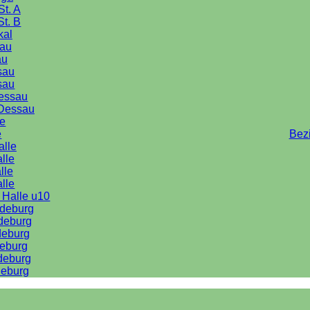
St. A
St. B
kal
au
au
sau
sau
Dessau
Dessau
le
e
Bez
alle
lle
lle
alle
 Halle u10
deburg
deburg
deburg
eburg
deburg
eburg