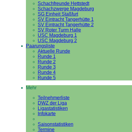
Schachfreunde Hettstedt
Schachzwerge Magdeburg
SG Einheit Staßfurt
SV Eintracht Tangerhütte 1
SV Eintracht Tangerhütte 2
SV Roter Turm Halle
USC Magdeburg 1
USC Magdeburg 2
Paarungsliste
Aktuelle Runde
Runde 1
Runde 2
Runde 3
Runde 4
Runde 5
Mehr
Teilnehmerliste
DWZ der Liga
Ligastatistiken
Infokarte
Saisonstatistiken
Termine