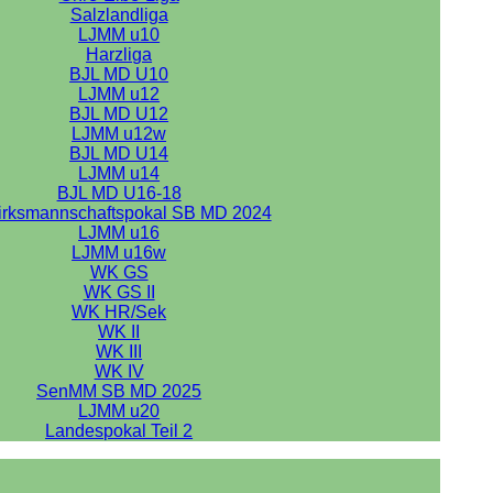
Salzlandliga
LJMM u10
Harzliga
BJL MD U10
LJMM u12
BJL MD U12
LJMM u12w
BJL MD U14
LJMM u14
BJL MD U16-18
irksmannschaftspokal SB MD 2024
LJMM u16
LJMM u16w
WK GS
WK GS II
WK HR/Sek
WK II
WK III
WK IV
SenMM SB MD 2025
LJMM u20
Landespokal Teil 2