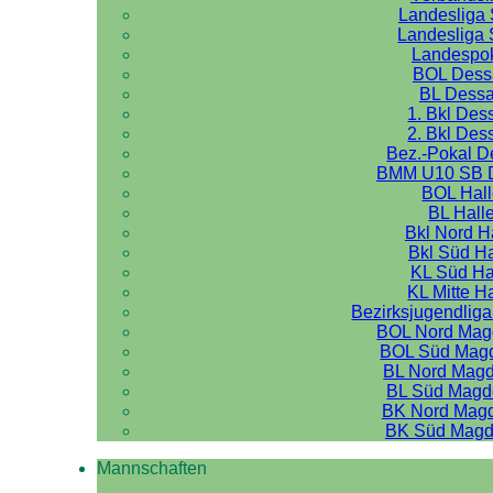
Landesliga 
Landesliga 
Landespo
BOL Dess
BL Dess
1. Bkl Des
2. Bkl Des
Bez.-Pokal 
BMM U10 SB 
BOL Hal
BL Hall
Bkl Nord H
Bkl Süd Ha
KL Süd Ha
KL Mitte H
Bezirksjugendliga
BOL Nord Mag
BOL Süd Mag
BL Nord Mag
BL Süd Magd
BK Nord Mag
BK Süd Magd
Mannschaften