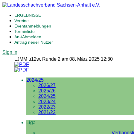
ERGEBNISSE
Vereine
Eventanmeldungen
Terminliste
An-/Abmelden
Antrag neuer Nutzer
Sign In
LJMM u12w, Runde 2 am 08. März 2025 12:30
2024/25
2026/27
2025/26
2024/25
2023/24
2022/23
2021/22
Liga
Verbandsl