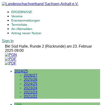
ERGEBNISSE
Vereine
Eventanmeldungen
Terminliste
An-/Abmelden
Antrag neuer Nutzer
Sign In
Bkl Süd Halle, Runde 2 (Rückrunde) am 23. Februar
2025 09:00
2024/25
2026/27
2025/26
2024/25
2023/24
2022/23
2021/22
Liga