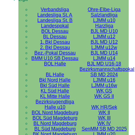
Verbandsliga
Ohre-Elbe-Liga
Landesliga St. A
Salzlandliga
Landesliga St. B
LJMM u10
Landespokal
Harzliga
BOL Dessau
BJL MD U10
BL Dessau
LJMM u12
1. Bkl Dessau
BJL MD U12
2. Bkl Dessau
LJMM u12w
Bez.-Pokal Dessau
BJL MD U14
BMM U10 SB Dessau
LJMM u14
BOL Halle
BJL MD U16-18
Bezirksmannschaftspokal
BL Halle
SB MD 2024
Bkl Nord Halle
LJMM u16
Bkl Süd Halle
LJMM u16w
KL Süd Halle
WK GS
KL Mitte Halle
WK GS II
Bezirksjugendliga
Halle u10
WK HR/Sek
BOL Nord Magdeburg
WK II
BOL Süd Magdeburg
WK III
BL Nord Magdeburg
WK IV
BL Süd Magdeburg
SenMM SB MD 2025
BK Nord Magdeburg
LJMM u20