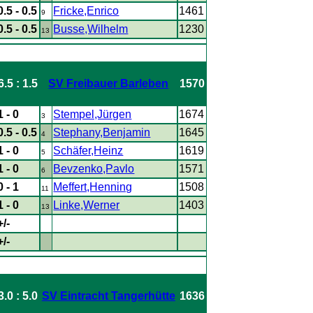
0.5 - 0.5
Fricke,Enrico
1461
9
0.5 - 0.5
Busse,Wilhelm
1230
13
6.5 : 1.5
SV Freibauer Barleben
1570
1 - 0
Stempel,Jürgen
1674
3
0.5 - 0.5
Stephany,Benjamin
1645
4
1 - 0
Schäfer,Heinz
1619
5
1 - 0
Bevzenko,Pavlo
1571
6
0 - 1
Meffert,Henning
1508
11
1 - 0
Linke,Werner
1403
13
+/-
+/-
3.0 : 5.0
SV Eintracht Tangerhütte
1636