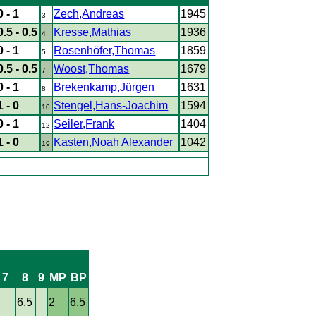
0 - 1
Zech,Andreas
1945
3
0.5 - 0.5
Kresse,Mathias
1936
4
0 - 1
Rosenhöfer,Thomas
1859
5
0.5 - 0.5
Woost,Thomas
1679
7
0 - 1
Brekenkamp,Jürgen
1631
8
1 - 0
Stengel,Hans-Joachim
1594
10
0 - 1
Seiler,Frank
1404
12
1 - 0
Kasten,Noah Alexander
1042
19
7
8
9
MP
BP
6.5
2
6.5