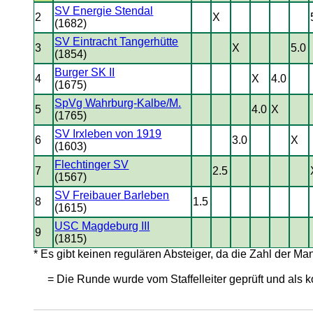
SV Energie Stendal
2
X
(1682)
SV Eintracht Tangerhütte
3
X
5.0
(1854)
Burger SK II
4
X
4.0
(1675)
SpVg Wahrburg-Kalbe/M.
5
4.0
X
(1765)
SV Irxleben von 1919
6
3.0
X
(1603)
Flechtinger SV
7
2.5
(1567)
SV Freibauer Barleben
8
1.5
(1615)
USC Magdeburg III
9
(1815)
* Es gibt keinen regulären Absteiger, da die Zahl der Man
= Die Runde wurde vom Staffelleiter geprüft und als ko