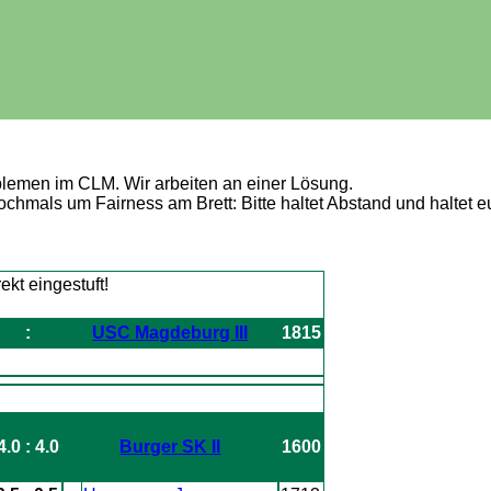
blemen im CLM. Wir arbeiten an einer Lösung.
nochmals um Fairness am Brett: Bitte haltet Abstand und haltet 
:
USC Magdeburg III
1815
4.0 : 4.0
Burger SK II
1600