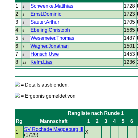
1
Schwenke,Matthias
1728
1
2
Ernst,Dominic
1723
3
3
Sauter,Arthur
1705
4
4
Ebeling,Christoph
1565
5
5
Wesemeier,Thomas
1487
6
6
Wagner,Jonathan
1501
7
7
Hönsch,Uwe
1453
8
8
Kelm,Lias
1236
13
= Details ausblenden.
= Ergebnis gemeldet von
Rangliste nach Runde 1
Rg
Mannschaft
1
2
3
4
5
6
SV Rochade Magdeburg III
1
X
(1729)