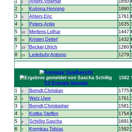
1
Ahlers,Volkmar
1850
1
2
Kulinna,Henning
1890
2
3
Ahlers,Eric
1761
3
4
Peters,Antje
1635
9
5
Mertens,Lothar
1447
10
6
Kristen,Detlef
1432
11
7
Becker,Ulrich
1260
13
8
Ledebuhr,Antonio
1279
15
1582
SV Energie Stendal
1
Berndt,Christian
1775
2
2
Welz,Uwe
1761
3
3
Berndt,Christopher
1581
4
4
Kottke,Steffen
1754
5
5
Schillig,Sascha
1691
6
6
Kremkau,Tobias
1592
7