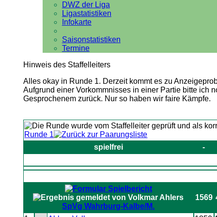
DWZ der Liga
Ligastatistiken
Infokarte
Saisonstatistiken
Termine
Hinweis des Staffelleiters
Alles okay in Runde 1. Derzeit kommt es zu Anzeigepro
Aufgrund einer Vorkommnisses in einer Partie bitte ich 
Gesprochenem zurück. Nur so haben wir faire Kämpfe.
Runde 1
spielfrei
-
1569
SpVg Wahrburg-Kalbe/M.