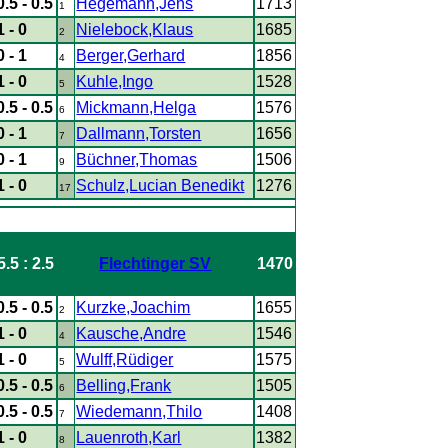
0.5 - 0.5
Hegemann,Jens
1713
1
1 - 0
Nielebock,Klaus
1685
2
0 - 1
Berger,Gerhard
1856
4
1 - 0
Kuhle,Ingo
1528
5
0.5 - 0.5
Mickmann,Helga
1576
6
0 - 1
Dallmann,Torsten
1656
7
0 - 1
Büchner,Thomas
1506
9
1 - 0
Schulz,Lucian Benedikt
1276
17
5.5 : 2.5
Flechtinger SV
1470
0.5 - 0.5
Kurzke,Joachim
1655
2
1 - 0
Kausche,Andre
1546
4
1 - 0
Wulff,Rüdiger
1575
5
0.5 - 0.5
Belling,Frank
1505
6
0.5 - 0.5
Wiedemann,Thilo
1408
7
1 - 0
Lauenroth,Karl
1382
8