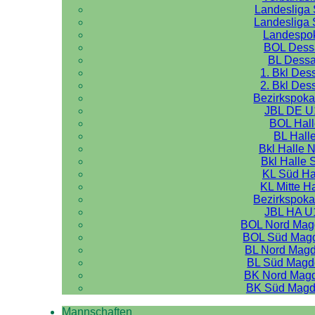
Landesliga 
Landesliga 
Landespo
BOL Dess
BL Dess
1. Bkl Des
2. Bkl Des
Bezirkspoka
JBL DE U
BOL Hal
BL Hall
Bkl Halle 
Bkl Halle 
KL Süd Ha
KL Mitte H
Bezirkspoka
JBL HA U
BOL Nord Mag
BOL Süd Mag
BL Nord Mag
BL Süd Magd
BK Nord Mag
BK Süd Magd
Mannschaften