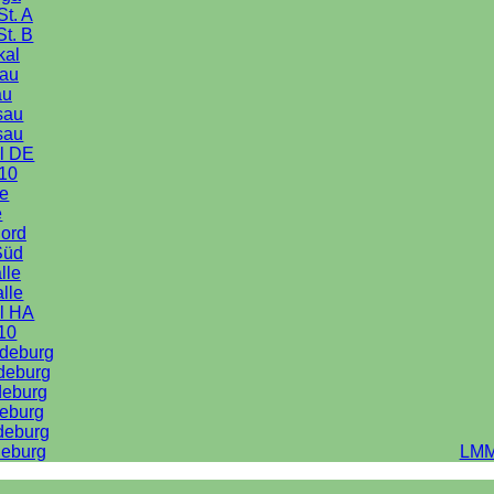
St. A
St. B
kal
au
au
sau
sau
l DE
10
le
e
Nord
Süd
lle
alle
l HA
10
deburg
deburg
deburg
eburg
deburg
eburg
LMM