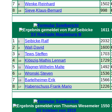
7
Wenke,Reinhard
1502
8
8
Sieve,Klaus-Bernard
998
16
1611
SV Rochade Magdeburg III
1
Seibicke,Ralf
2032
1
2
Wall,David
1600
4
3
Tews,Steffen
1703
9
4
Klöpzig,Mathis Lennart
1729
10
5
Wagner,Wilhelm Malte
1492
11
6
Wronski,Steven
1536
12
7
Bartelheimer,Erik
1566
13
8
Habenschuss,Frank-Mario
1226
17
1550
SV Irxleben von 1919