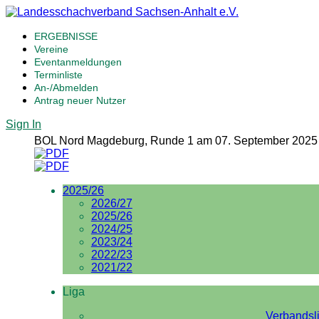
ERGEBNISSE
Vereine
Eventanmeldungen
Terminliste
An-/Abmelden
Antrag neuer Nutzer
Sign In
BOL Nord Magdeburg, Runde 1 am 07. September 2025
2025/26
2026/27
2025/26
2024/25
2023/24
2022/23
2021/22
Liga
Verbandsl