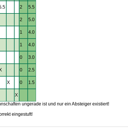
5.5
2
5.5
2
5.0
1
4.0
1
4.0
0
3.0
X
0
2.5
X
0
1.5
X
nschaften ungerade ist und nur ein Absteiger existiert!
rrekt eingestuft!