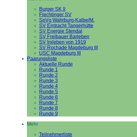
Burger SK II
Flechtinger SV
SpVg Wahrburg-Kalbe/M.
SV Eintracht Tangerhütte
SV Energie Stendal
SV Freibauer Barleben
SV Irxleben von 1919
SV Rochade Magdeburg III
USC Magdeburg III
Paarungsliste
Aktuelle Runde
Runde 1
Runde 2
Runde 3
Runde 4
Runde 5
Runde 6
Runde 7
Runde 8
Runde 9
Mehr
Teilnehmerliste