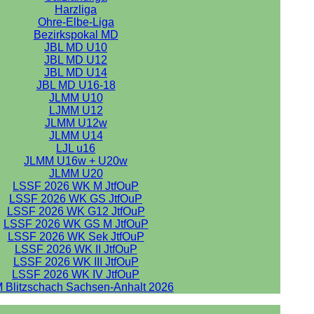
Harzliga
Ohre-Elbe-Liga
Bezirkspokal MD
JBL MD U10
JBL MD U12
JBL MD U14
JBL MD U16-18
JLMM U10
LJMM U12
JLMM U12w
JLMM U14
LJL u16
JLMM U16w + U20w
JLMM U20
LSSF 2026 WK M JtfOuP
LSSF 2026 WK GS JtfOuP
LSSF 2026 WK G12 JtfOuP
LSSF 2026 WK GS M JtfOuP
LSSF 2026 WK Sek JtfOuP
LSSF 2026 WK II JtfOuP
LSSF 2026 WK III JtfOuP
LSSF 2026 WK IV JtfOuP
 Blitzschach Sachsen-Anhalt 2026