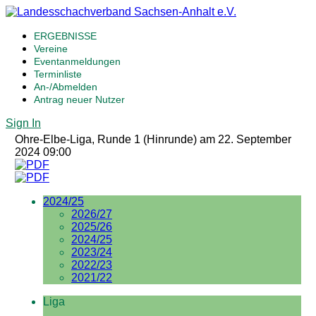
ERGEBNISSE
Vereine
Eventanmeldungen
Terminliste
An-/Abmelden
Antrag neuer Nutzer
Sign In
Ohre-Elbe-Liga, Runde 1 (Hinrunde) am 22. September
2024 09:00
2024/25
2026/27
2025/26
2024/25
2023/24
2022/23
2021/22
Liga