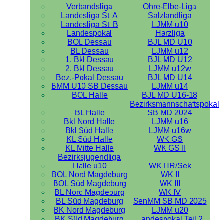
Verbandsliga
Ohre-Elbe-Liga
Landesliga St. A
Salzlandliga
Landesliga St. B
LJMM u10
Landespokal
Harzliga
BOL Dessau
BJL MD U10
BL Dessau
LJMM u12
1. Bkl Dessau
BJL MD U12
2. Bkl Dessau
LJMM u12w
Bez.-Pokal Dessau
BJL MD U14
BMM U10 SB Dessau
LJMM u14
BOL Halle
BJL MD U16-18
Bezirksmannschaftspokal
BL Halle
SB MD 2024
Bkl Nord Halle
LJMM u16
Bkl Süd Halle
LJMM u16w
KL Süd Halle
WK GS
KL Mitte Halle
WK GS II
Bezirksjugendliga
Halle u10
WK HR/Sek
BOL Nord Magdeburg
WK II
BOL Süd Magdeburg
WK III
BL Nord Magdeburg
WK IV
BL Süd Magdeburg
SenMM SB MD 2025
BK Nord Magdeburg
LJMM u20
BK Süd Magdeburg
Landespokal Teil 2