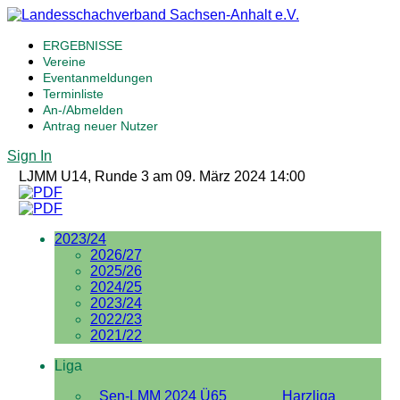
ERGEBNISSE
Vereine
Eventanmeldungen
Terminliste
An-/Abmelden
Antrag neuer Nutzer
Sign In
LJMM U14, Runde 3 am 09. März 2024 14:00
2023/24
2026/27
2025/26
2024/25
2023/24
2022/23
2021/22
Liga
Sen-LMM 2024 Ü65
Harzliga