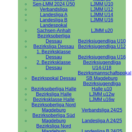
Sen-LMM 2024 Ü50
LJMM U10
Verbandsliga
LJMM U12
Landesliga A
LJMM U14
Landesliga B
LJMM U16
Landespokal
Sachsen-Anhalt
LJMM u20
Bezirksoberliga
Dessau
Bezirksjugendliga U10
Bezirksliga Dessau
Bezirksjugendliga U12
1. Bezirksklasse
Dessau
Bezirksjugendliga U16
2. Bezirksklasse
Bezirksjugendliga
Dessau
U14-U18
Bezirksmannschaftspokal
Bezirkspokal Dessau
SB Magdeburg
Bezirksjugendliga
Bezirksoberliga Halle
Halle u10
Bezirksliga Halle
LJMM u12w
Bezirksklasse Halle
LJMM u16w
Bezirksoberliga Nord
Magdeburg
Verbandsliga 24/25
Bezirksoberliga Süd
Magdeburg
Landesliga A 24/25
Bezirksliga Nord
Magdeburg
Landesliga B 24/25