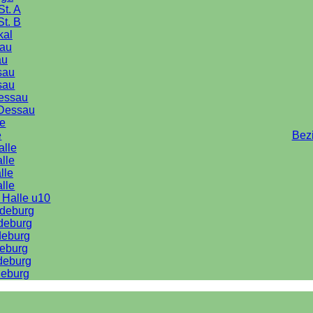
St. A
St. B
kal
au
au
sau
sau
Dessau
Dessau
le
e
Bez
alle
lle
lle
alle
 Halle u10
deburg
deburg
deburg
eburg
deburg
eburg