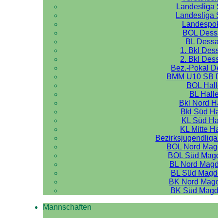
Landesliga 
Landesliga 
Landespo
BOL Dess
BL Dess
1. Bkl Des
2. Bkl Des
Bez.-Pokal 
BMM U10 SB 
BOL Hal
BL Hall
Bkl Nord H
Bkl Süd Ha
KL Süd Ha
KL Mitte H
Bezirksjugendliga
BOL Nord Mag
BOL Süd Mag
BL Nord Mag
BL Süd Magd
BK Nord Mag
BK Süd Magd
Mannschaften