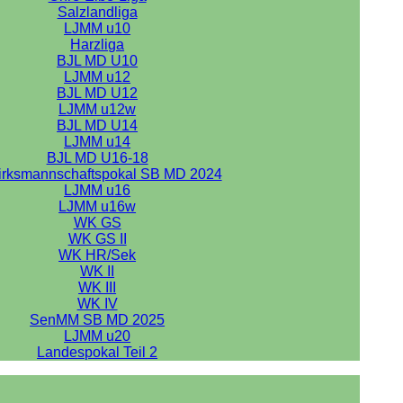
Salzlandliga
LJMM u10
Harzliga
BJL MD U10
LJMM u12
BJL MD U12
LJMM u12w
BJL MD U14
LJMM u14
BJL MD U16-18
irksmannschaftspokal SB MD 2024
LJMM u16
LJMM u16w
WK GS
WK GS II
WK HR/Sek
WK II
WK III
WK IV
SenMM SB MD 2025
LJMM u20
Landespokal Teil 2