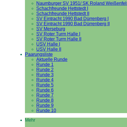
Naumburger SV 1951/ SK Roland Weißenfel
Schachfreunde Hettstedt I
Schachfreunde Hettstedt II
SV Eintracht 1990 Bad Dürrenberg I
SV Eintracht 1990 Bad Dürrenberg II
SV Merseburg
SV Roter Turm Halle I
SV Roter Turm Halle II
USV Halle I
USV Halle II
Paarungsliste
Aktuelle Runde
Runde 1
Runde 2
Runde 3
Runde 4
Runde 5
Runde 6
Runde 7
Runde 8
Runde 9
Runde 10
Mehr