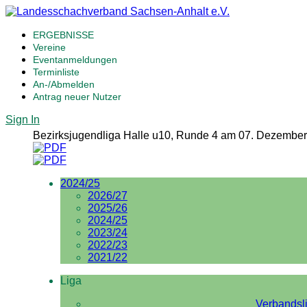
ERGEBNISSE
Vereine
Eventanmeldungen
Terminliste
An-/Abmelden
Antrag neuer Nutzer
Sign In
Bezirksjugendliga Halle u10, Runde 4 am 07. Dezember
2024/25
2026/27
2025/26
2024/25
2023/24
2022/23
2021/22
Liga
Verbandsl