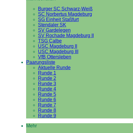
Burger SC Schwarz-Weiß
SC Norbertus Magdeburg
SG Einheit Staßfurt
Stendaler SK
SV Gardelegen
SV Rochade Magdeburg II
TSG Calbe
USC Magdeburg II
USC Magdeburg III
VfB Ottersleben
Paarungsliste
Aktuelle Runde
Runde 1
Runde 2
Runde 3
Runde 4
Runde 5
Runde 6
Runde 7
Runde 8
Runde 9
Mehr