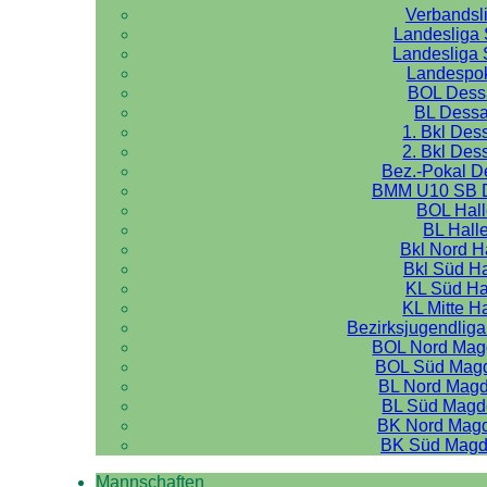
Verbandsl
Landesliga 
Landesliga 
Landespo
BOL Dess
BL Dess
1. Bkl Des
2. Bkl Des
Bez.-Pokal 
BMM U10 SB 
BOL Hal
BL Hall
Bkl Nord H
Bkl Süd Ha
KL Süd Ha
KL Mitte H
Bezirksjugendliga
BOL Nord Mag
BOL Süd Mag
BL Nord Mag
BL Süd Magd
BK Nord Mag
BK Süd Magd
Mannschaften