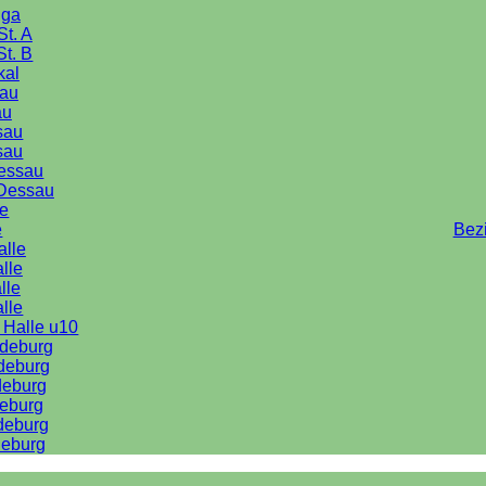
iga
St. A
St. B
kal
au
au
sau
sau
Dessau
Dessau
le
e
Bez
alle
lle
lle
alle
 Halle u10
deburg
deburg
deburg
eburg
deburg
eburg