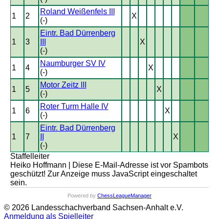
Roland Weißenfels III
1
2
X
(-)
Eintr. Bad Dürrenberg
1
3
III
X
(-)
Naumburger SV IV
1
4
X
(-)
Motor Zeitz III
1
5
X
(-)
Roter Turm Halle IV
1
6
X
(-)
Eintr. Bad Dürrenberg
1
7
II
X
(-)
Staffelleiter
Heiko Hoffmann |
Diese E-Mail-Adresse ist vor Spambots
geschützt! Zur Anzeige muss JavaScript eingeschaltet
sein.
Powered by
ChessLeagueManager
© 2026 Landesschachverband Sachsen-Anhalt e.V.
Anmeldung als Spielleiter