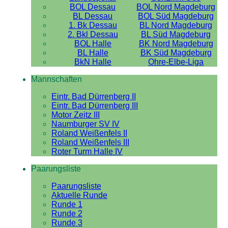
BOL Dessau
BOL Nord Magdeburg
BL Dessau
BOL Süd Magdeburg
1. Bk Dessau
BL Nord Magdeburg
2. Bkl Dessau
BL Süd Magdeburg
BOL Halle
BK Nord Magdeburg
BL Halle
BK Süd Magdeburg
BkN Halle
Ohre-Elbe-Liga
Mannschaften
Eintr. Bad Dürrenberg II
Eintr. Bad Dürrenberg III
Motor Zeitz III
Naumburger SV IV
Roland Weißenfels II
Roland Weißenfels III
Roter Turm Halle IV
Paarungsliste
Paarungsliste
Aktuelle Runde
Runde 1
Runde 2
Runde 3