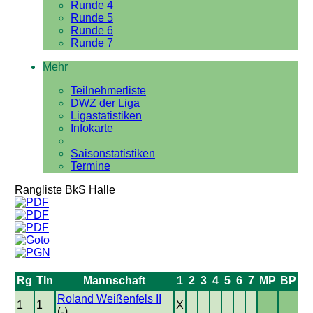
Runde 4
Runde 5
Runde 6
Runde 7
Mehr
Teilnehmerliste
DWZ der Liga
Ligastatistiken
Infokarte
Saisonstatistiken
Termine
Rangliste BkS Halle
Rg
Tln
Mannschaft
1
2
3
4
5
6
7
MP
BP
Roland Weißenfels II
1
1
X
(-)