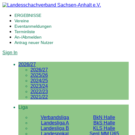
ERGEBNISSE
Vereine
Eventanmeldungen
Terminliste
An-/Abmelden
Antrag neuer Nutzer
Sign In
2026/27
2026/27
2025/26
2024/25
2023/24
2022/23
2021/22
Liga
Verbandsliga
BkN Halle
Landesliga A
BkS Halle
Landesliga B
KLS Halle
Landespokal
SenLMM Ü65