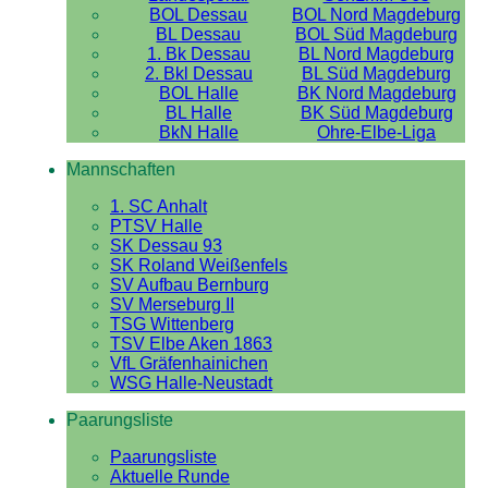
BOL Dessau
BOL Nord Magdeburg
BL Dessau
BOL Süd Magdeburg
1. Bk Dessau
BL Nord Magdeburg
2. Bkl Dessau
BL Süd Magdeburg
BOL Halle
BK Nord Magdeburg
BL Halle
BK Süd Magdeburg
BkN Halle
Ohre-Elbe-Liga
Mannschaften
1. SC Anhalt
PTSV Halle
SK Dessau 93
SK Roland Weißenfels
SV Aufbau Bernburg
SV Merseburg II
TSG Wittenberg
TSV Elbe Aken 1863
VfL Gräfenhainichen
WSG Halle-Neustadt
Paarungsliste
Paarungsliste
Aktuelle Runde