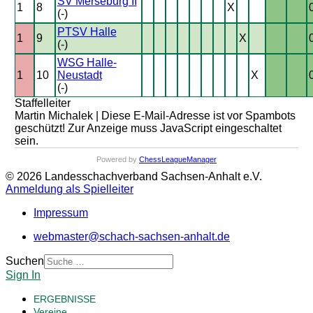
SV Merseburg II
1
8
X
(-)
PTSV Halle
1
9
X
(-)
WSG Halle-
1
10
Neustadt
X
(-)
Staffelleiter
Martin Michalek |
Diese E-Mail-Adresse ist vor Spambots
geschützt! Zur Anzeige muss JavaScript eingeschaltet
sein.
Powered by
ChessLeagueManager
© 2026 Landesschachverband Sachsen-Anhalt e.V.
Anmeldung als Spielleiter
Impressum
webmaster@schach-sachsen-anhalt.de
Suchen
Sign In
ERGEBNISSE
Vereine