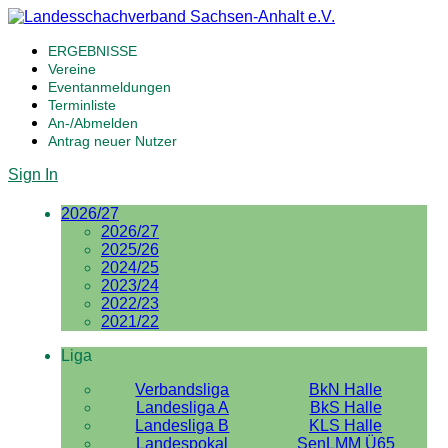
ERGEBNISSE
Vereine
Eventanmeldungen
Terminliste
An-/Abmelden
Antrag neuer Nutzer
Sign In
2026/27
2026/27
2025/26
2024/25
2023/24
2022/23
2021/22
Liga
Verbandsliga
BkN Halle
Landesliga A
BkS Halle
Landesliga B
KLS Halle
Landespokal
SenLMM Ü65