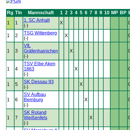
Rg
Tln
Mannschaft
1
2
3
4
5
6
7
8
9
10
MP
BP
1. SC Anhalt
1
1
X
(-)
TSG Wittenberg
1
2
X
(-)
VfL
1
3
Gräfenhainichen
X
(-)
TSV Elbe Aken
1
4
1863
X
(-)
SK Dessau 93
1
5
X
(-)
SV Aufbau
1
6
Bernburg
X
(-)
SK Roland
1
7
Weißenfels
X
(-)