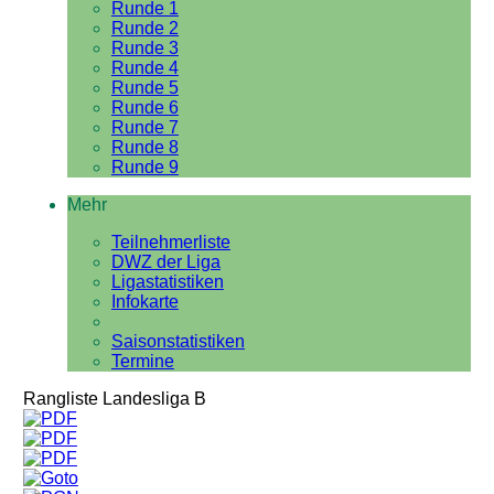
Runde 1
Runde 2
Runde 3
Runde 4
Runde 5
Runde 6
Runde 7
Runde 8
Runde 9
Mehr
Teilnehmerliste
DWZ der Liga
Ligastatistiken
Infokarte
Saisonstatistiken
Termine
Rangliste Landesliga B