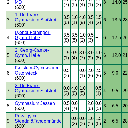
2
MD
8
14.0
25
(7)
(9)
(4)
(1)
(3)
(600)
1. Dr.-Frank-
3.5
1.0
4.0
3.5
1.5
3
Gymnasium Staßfurt
6
13.5
28
(6)
(1)
(9)
(4)
(2)
(600)
Lyonel-Feininger-
3.5
3.5
1.0
0.5
4
Gymn. Halle
+
6
12.5
26
(8)
(5)
(2)
(3)
(600)
2. Georg-Cantor-
1.5
0.5
3.0
3.0
4.0
5
Gymn. Halle
6
12.0
21
(1)
(4)
(7)
(9)
(8)
(600)
Fallstein-Gymnasium
0.5
0.0
2.0
2.5
6
Osterwieck
+
5
9.0
22
(3)
(1)
(8)
(9)
(600)
2. Dr.-Frank-
0.0
4.0
1.0
0.5
7
Gymnasium Staßfurt
+
4
9.5
29
(2)
(8)
(5)
(1)
(600)
Gymnasium Jessen
0.5
0.0
2.0
0.0
8
+
3
6.5
20
(600)
(4)
(7)
(6)
(5)
Privatgymn.
0.0
0.0
1.0
1.5
9
Stendal&Tangermünde
+
2
6.5
28
(2)
(3)
(5)
(6)
(600)