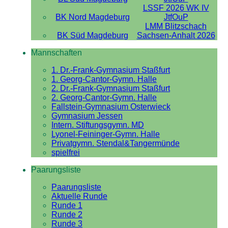
LSSF 2026 WK IV
BK Nord Magdeburg
JtfOuP
LMM Blitzschach
BK Süd Magdeburg
Sachsen-Anhalt 2026
Mannschaften
1. Dr.-Frank-Gymnasium Staßfurt
1. Georg-Cantor-Gymn. Halle
2. Dr.-Frank-Gymnasium Staßfurt
2. Georg-Cantor-Gymn. Halle
Fallstein-Gymnasium Osterwieck
Gymnasium Jessen
Intern. Stiftungsgymn. MD
Lyonel-Feininger-Gymn. Halle
Privatgymn. Stendal&Tangermünde
spielfrei
Paarungsliste
Paarungsliste
Aktuelle Runde
Runde 1
Runde 2
Runde 3