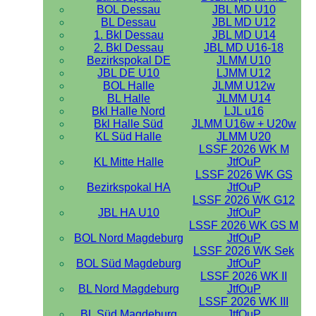
BOL Dessau
JBL MD U10
BL Dessau
JBL MD U12
1. Bkl Dessau
JBL MD U14
2. Bkl Dessau
JBL MD U16-18
Bezirkspokal DE
JLMM U10
JBL DE U10
LJMM U12
BOL Halle
JLMM U12w
BL Halle
JLMM U14
Bkl Halle Nord
LJL u16
Bkl Halle Süd
JLMM U16w + U20w
KL Süd Halle
JLMM U20
LSSF 2026 WK M
KL Mitte Halle
JtfOuP
LSSF 2026 WK GS
Bezirkspokal HA
JtfOuP
LSSF 2026 WK G12
JBL HA U10
JtfOuP
LSSF 2026 WK GS M
BOL Nord Magdeburg
JtfOuP
LSSF 2026 WK Sek
BOL Süd Magdeburg
JtfOuP
LSSF 2026 WK II
BL Nord Magdeburg
JtfOuP
LSSF 2026 WK III
BL Süd Magdeburg
JtfOuP