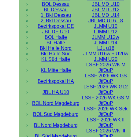
BOL Dessau
JBL MD U10
BL Dessau
JBL MD U12
1. Bkl Dessau
JBL MD U14
2. Bkl Dessau
JBL MD U16-18
Bezirkspokal DE
JLMM U10
JBL DE U10
LJMM U12
BOL Halle
JLMM U12w
BL Halle
JLMM U14
Bkl Halle Nord
LJL u16
Bkl Halle Süd
JLMM U16w + U20w
KL Süd Halle
JLMM U20
LSSF 2026 WK M
KL Mitte Halle
JtfOuP
LSSF 2026 WK GS
Bezirkspokal HA
JtfOuP
LSSF 2026 WK G12
JBL HA U10
JtfOuP
LSSF 2026 WK GS M
BOL Nord Magdeburg
JtfOuP
LSSF 2026 WK Sek
BOL Süd Magdeburg
JtfOuP
LSSF 2026 WK II
BL Nord Magdeburg
JtfOuP
LSSF 2026 WK III
BL Süd Magdeburg
JtfOuP