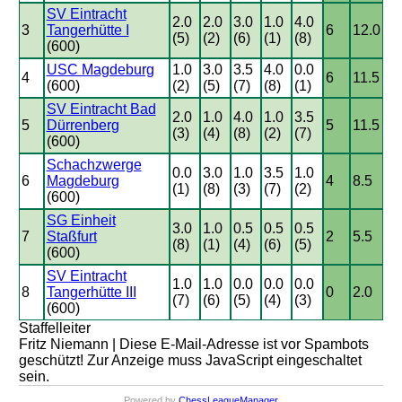
SV Eintracht
2.0
2.0
3.0
1.0
4.0
3
Tangerhütte I
6
12.0
(5)
(2)
(6)
(1)
(8)
(600)
USC Magdeburg
1.0
3.0
3.5
4.0
0.0
4
6
11.5
(600)
(2)
(5)
(7)
(8)
(1)
SV Eintracht Bad
2.0
1.0
4.0
1.0
3.5
5
Dürrenberg
5
11.5
(3)
(4)
(8)
(2)
(7)
(600)
Schachzwerge
0.0
3.0
1.0
3.5
1.0
6
Magdeburg
4
8.5
(1)
(8)
(3)
(7)
(2)
(600)
SG Einheit
3.0
1.0
0.5
0.5
0.5
7
Staßfurt
2
5.5
(8)
(1)
(4)
(6)
(5)
(600)
SV Eintracht
1.0
1.0
0.0
0.0
0.0
8
Tangerhütte III
0
2.0
(7)
(6)
(5)
(4)
(3)
(600)
Staffelleiter
Fritz Niemann |
Diese E-Mail-Adresse ist vor Spambots
geschützt! Zur Anzeige muss JavaScript eingeschaltet
sein.
Powered by
ChessLeagueManager