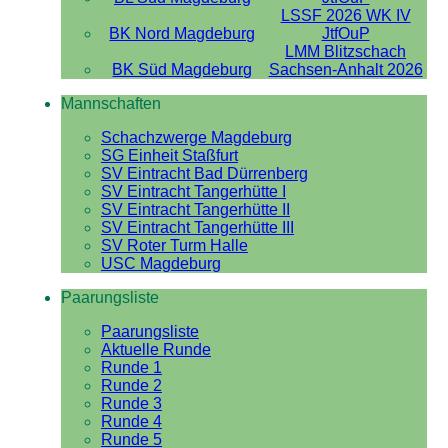
LSSF 2026 WK IV
BK Nord Magdeburg
JtfOuP
LMM Blitzschach
BK Süd Magdeburg
Sachsen-Anhalt 2026
Mannschaften
Schachzwerge Magdeburg
SG Einheit Staßfurt
SV Eintracht Bad Dürrenberg
SV Eintracht Tangerhütte I
SV Eintracht Tangerhütte II
SV Eintracht Tangerhütte III
SV Roter Turm Halle
USC Magdeburg
Paarungsliste
Paarungsliste
Aktuelle Runde
Runde 1
Runde 2
Runde 3
Runde 4
Runde 5