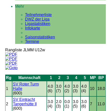
Mehr
Teilnehmerliste
DWZ der Liga
Ligastatistiken
Infokarte
Saisonstatistiken
Termine
Rangliste JLMM U12w
Rg
Mannschaft
1
2
3
4
5
MP
BP
SV Roter Turm
4.0
3.0
4.0
3.0
4.0
1
Halle
10
18.0
(6)
(7)
(2)
(3)
(4)
(600)
SV Eintracht
3.0
2.0
0.0
3.0
3.0
2
Tangerhütte II
7
11.0
(4)
(3)
(1)
(5)
(6)
(600)