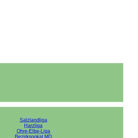
Salzlandliga
Harzliga
Ohre-Elbe-Liga
Bezirkspokal MD