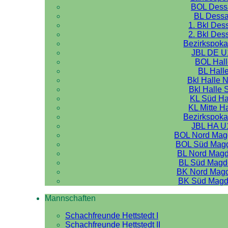
BOL Dess
BL Dess
1. Bkl Des
2. Bkl Des
Bezirkspoka
JBL DE U
BOL Hal
BL Hall
Bkl Halle 
Bkl Halle 
KL Süd Ha
KL Mitte H
Bezirkspoka
JBL HA U
BOL Nord Mag
BOL Süd Mag
BL Nord Mag
BL Süd Magd
BK Nord Mag
BK Süd Magd
Mannschaften
Schachfreunde Hettstedt I
Schachfreunde Hettstedt II