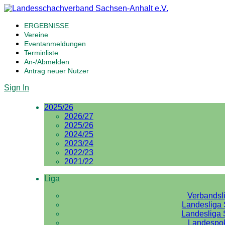
ERGEBNISSE
Vereine
Eventanmeldungen
Terminliste
An-/Abmelden
Antrag neuer Nutzer
Sign In
2025/26
2026/27
2025/26
2024/25
2023/24
2022/23
2021/22
Liga
Verbandsl
Landesliga 
Landesliga 
Landespo