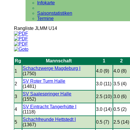
Infokarte
Saisonstatistiken
Termine
Rangliste JLMM U14
Rg
Mannschaft
1
2
Schachzwerge Magdeburg I
1
4.0 (9)
4.0 (8)
(1750)
SV Roter Turm Halle
2
3.0 (11)
3.5 (4)
(1481)
SV Saalespringer Halle
3
2.5 (10)
3.0 (6)
(1552)
SV Eintracht Tangerhütte I
4
3.0 (14)
0.5 (2)
(1118)
Schachfreunde Hettstedt I
5
0.5 (7)
2.5 (14)
(1367)