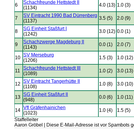
Schachfreunde Hettstedt II
6
4.0 (13)
1.0 (3)
(1134)
SV Eintracht 1990 Bad Dürrenberg
7
3.5 (5)
2.0 (9)
(1137)
SG Einheit Staßfurt I
8
3.0 (12)
0.0 (1)
(1242)
Schachzwerge Magdeburg II
9
0.0 (1)
2.0 (7)
(1143)
SV Merseburg
10
1.5 (3)
1.0 (12)
(1206)
Schachfreunde Hettstedt III
11
1.0 (2)
3.0 (13)
(1089)
SV Eintracht Tangerhütte II
12
1.0 (8)
3.0 (10)
(1108)
SG Einheit Staßfurt II
13
0.0 (6)
1.0 (11)
(948)
Vfl Gräfenhainichen
14
1.0 (4)
1.5 (5)
(1023)
Staffelleiter
Aaron Gröbel |
Diese E-Mail-Adresse ist vor Spambots ge