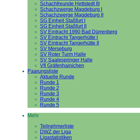
Schachfreunde Hettstedt III
Schachzwerge Magdeburg I
Schachzwerge Magdeburg II
SG Einheit Staßfurt I
SG Einheit Staßfurt II
SV Eintracht 1990 Bad Dürrenberg
SV Eintracht Tangerhütte I
SV Eintracht Tangerhütte II
SV Merseburg
SV Roter Turm Halle
SV Saalespringer Halle
Vfl Gräfenhainichen
Paarungsliste
Aktuelle Runde
Runde 1
Runde 2
Runde 3
Runde 4
Runde 5
Mehr
Teilnehmerliste
DWZ der Liga
Ligastatistiken