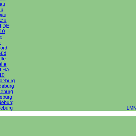
au
au
sau
sau
l DE
10
le
e
Nord
Süd
lle
alle
l HA
10
deburg
deburg
deburg
eburg
deburg
eburg
LMM