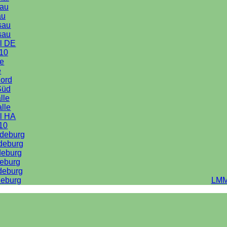
au
au
sau
sau
l DE
10
le
e
Nord
Süd
lle
alle
l HA
10
deburg
deburg
deburg
eburg
deburg
eburg
LMM