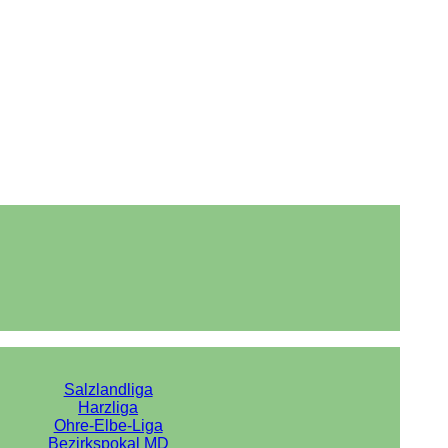
Salzlandliga
Harzliga
Ohre-Elbe-Liga
Bezirkspokal MD