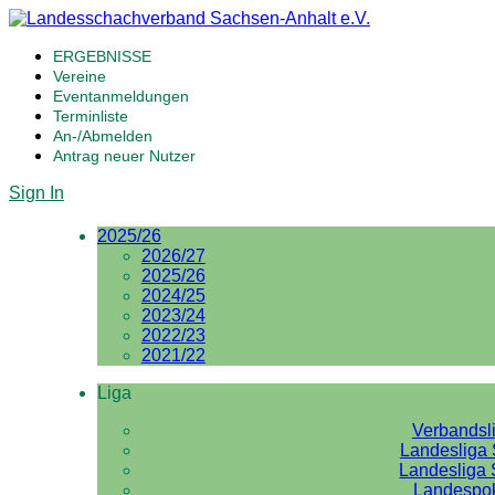
ERGEBNISSE
Vereine
Eventanmeldungen
Terminliste
An-/Abmelden
Antrag neuer Nutzer
Sign In
2025/26
2026/27
2025/26
2024/25
2023/24
2022/23
2021/22
Liga
Verbandsl
Landesliga 
Landesliga 
Landespo