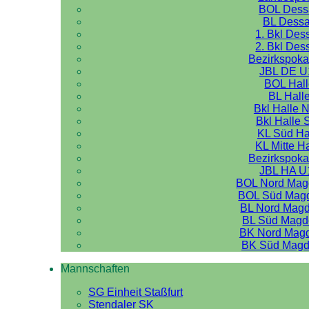
BOL Dess
BL Dess
1. Bkl Des
2. Bkl Des
Bezirkspoka
JBL DE U
BOL Hal
BL Hall
Bkl Halle 
Bkl Halle 
KL Süd Ha
KL Mitte H
Bezirkspoka
JBL HA U
BOL Nord Mag
BOL Süd Mag
BL Nord Mag
BL Süd Magd
BK Nord Mag
BK Süd Magd
Mannschaften
SG Einheit Staßfurt
Stendaler SK