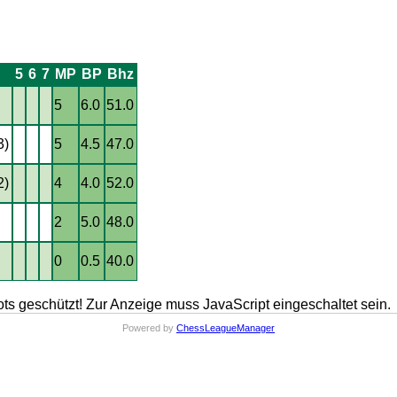
5
6
7
MP
BP
Bhz
5
6.0
51.0
3)
5
4.5
47.0
2)
4
4.0
52.0
2
5.0
48.0
0
0.5
40.0
ts geschützt! Zur Anzeige muss JavaScript eingeschaltet sein.
Powered by
ChessLeagueManager