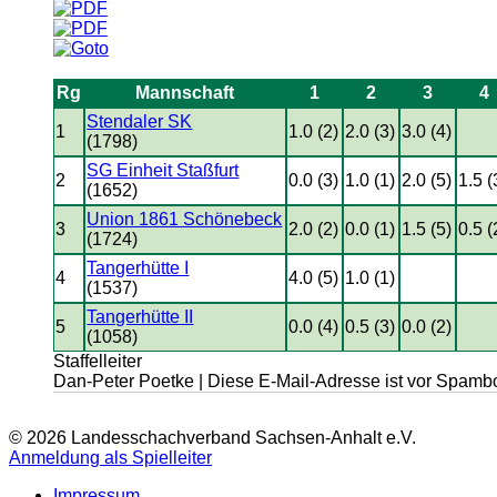
Rg
Mannschaft
1
2
3
4
Stendaler SK
1
1.0 (2)
2.0 (3)
3.0 (4)
(1798)
SG Einheit Staßfurt
2
0.0 (3)
1.0 (1)
2.0 (5)
1.5 (
(1652)
Union 1861 Schönebeck
3
2.0 (2)
0.0 (1)
1.5 (5)
0.5 (
(1724)
Tangerhütte I
4
4.0 (5)
1.0 (1)
(1537)
Tangerhütte II
5
0.0 (4)
0.5 (3)
0.0 (2)
(1058)
Staffelleiter
Dan-Peter Poetke |
Diese E-Mail-Adresse ist vor Spambo
© 2026 Landesschachverband Sachsen-Anhalt e.V.
Anmeldung als Spielleiter
Impressum