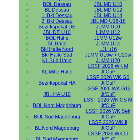
BOL Dessau
JBL MD U10
BL Dessau
JBL MD U12
1. Bkl Dessau
JBL MD U14
2. Bkl Dessau
JBL MD U16-18
Bezirkspokal DE
JLMM U10
JBL DE U10
LJMM U12
BOL Halle
JLMM U12w
BL Halle
JLMM U14
Bkl Halle Nord
LJL u16
Bkl Halle Süd
JLMM U16w + U20w
KL Süd Halle
JLMM U20
LSSF 2026 WK M
KL Mitte Halle
JtfOuP
LSSF 2026 WK GS
Bezirkspokal HA
JtfOuP
LSSF 2026 WK G12
JBL HA U10
JtfOuP
LSSF 2026 WK GS M
BOL Nord Magdeburg
JtfOuP
LSSF 2026 WK Sek
BOL Süd Magdeburg
JtfOuP
LSSF 2026 WK II
BL Nord Magdeburg
JtfOuP
LSSF 2026 WK III
BL Süd Magdeburg
JtfOuP