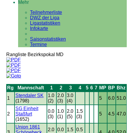
Mehr
Teilnehmerliste
DWZ der Liga
Ligastatistiken
Infokarte
Saisonstatistiken
Termine
Rangliste Bezirkspokal MD
Rg
Mannschaft
1
2
3
4
5
6
7
MP
BP
Bhz
Stendaler SK
1.0
2.0
3.0
1
5
6.0
51.0
(1798)
(2)
(3)
(4)
SG Einheit
0.0
1.0
2.0
1.5
2
Staßfurt
5
4.5
47.0
(3)
(1)
(5)
(3)
(1652)
Union 1861
2.0
0.0
1.5
0.5
3
Schönebeck
4
4.0
52.0