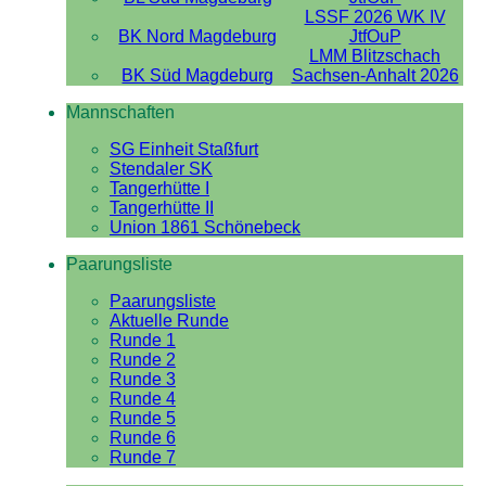
LSSF 2026 WK IV
BK Nord Magdeburg
JtfOuP
LMM Blitzschach
BK Süd Magdeburg
Sachsen-Anhalt 2026
Mannschaften
SG Einheit Staßfurt
Stendaler SK
Tangerhütte I
Tangerhütte II
Union 1861 Schönebeck
Paarungsliste
Paarungsliste
Aktuelle Runde
Runde 1
Runde 2
Runde 3
Runde 4
Runde 5
Runde 6
Runde 7