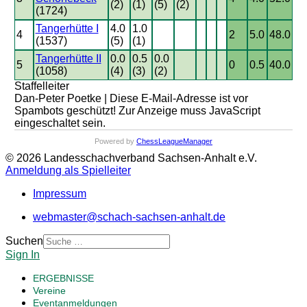
(2)
(1)
(5)
(2)
(1724)
Tangerhütte I
4.0
1.0
4
2
5.0
48.0
(1537)
(5)
(1)
Tangerhütte II
0.0
0.5
0.0
5
0
0.5
40.0
(1058)
(4)
(3)
(2)
Staffelleiter
Dan-Peter Poetke |
Diese E-Mail-Adresse ist vor
Spambots geschützt! Zur Anzeige muss JavaScript
eingeschaltet sein.
Powered by
ChessLeagueManager
© 2026 Landesschachverband Sachsen-Anhalt e.V.
Anmeldung als Spielleiter
Impressum
webmaster@schach-sachsen-anhalt.de
Suchen
Sign In
ERGEBNISSE
Vereine
Eventanmeldungen