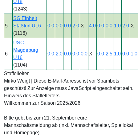
U18
(1243)
SG Einheit
5
Staßfurt U16
0.0
0.0
0.0
2.0
X
4.0
0.0
0.0
1.0
2.0
X
(1116)
USC
Magdeburg
6
0.0
2.0
0.0
0.0
0.0
X
0.0
2.5
1.0
0.0
1.0
U16
(1104)
Staffelleiter
Mirko Weigt |
Diese E-Mail-Adresse ist vor Spambots
geschützt! Zur Anzeige muss JavaScript eingeschaltet sein.
Hinweis des Staffelleiters
Willkommen zur Saison 2025/2026
Bitte gebt bis zum 21. September eure
Mannschaftsmeldung ab (inkl. Mannschaftsleiter, Spiellokal
und Homepage).