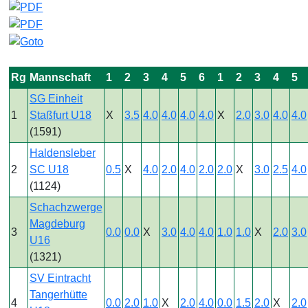
Rg
Mannschaft
1
2
3
4
5
6
1
2
3
4
5
SG Einheit
1
Staßfurt U18
X
3.5
4.0
4.0
4.0
4.0
X
2.0
3.0
4.0
4.0
(1591)
Haldensleber
2
SC U18
0.5
X
4.0
2.0
4.0
2.0
2.0
X
3.0
2.5
4.0
(1124)
Schachzwerge
Magdeburg
3
0.0
0.0
X
3.0
4.0
4.0
1.0
1.0
X
2.0
3.0
U16
(1321)
SV Eintracht
Tangerhütte
4
0.0
2.0
1.0
X
2.0
4.0
0.0
1.5
2.0
X
2.0