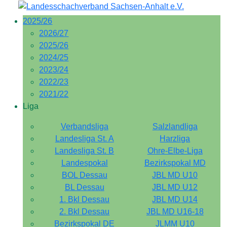
2025/26
2026/27
2025/26
2024/25
2023/24
2022/23
2021/22
Liga
Verbandsliga
Salzlandliga
Landesliga St. A
Harzliga
Landesliga St. B
Ohre-Elbe-Liga
Landespokal
Bezirkspokal MD
BOL Dessau
JBL MD U10
BL Dessau
JBL MD U12
1. Bkl Dessau
JBL MD U14
2. Bkl Dessau
JBL MD U16-18
Bezirkspokal DE
JLMM U10