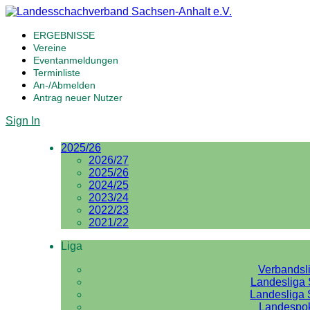
ERGEBNISSE
Vereine
Eventanmeldungen
Terminliste
An-/Abmelden
Antrag neuer Nutzer
Sign In
2025/26
2026/27
2025/26
2024/25
2023/24
2022/23
2021/22
Liga
Verbandsl
Landesliga 
Landesliga 
Landespo