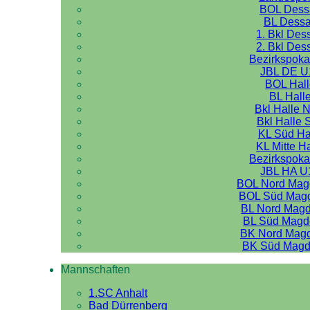
BOL Dess
BL Dess
1. Bkl Des
2. Bkl Des
Bezirkspoka
JBL DE U
BOL Hal
BL Hall
Bkl Halle 
Bkl Halle 
KL Süd Ha
KL Mitte H
Bezirkspoka
JBL HA U
BOL Nord Mag
BOL Süd Mag
BL Nord Mag
BL Süd Magd
BK Nord Mag
BK Süd Magd
Mannschaften
1.SC Anhalt
Bad Dürrenberg