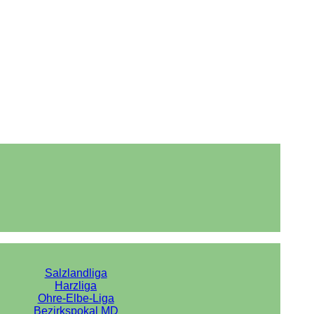
Salzlandliga
Harzliga
Ohre-Elbe-Liga
Bezirkspokal MD