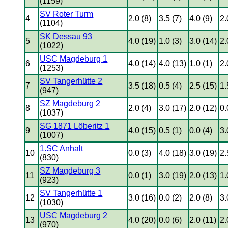
(1159)
SV Roter Turm
4
2.0 (8)
3.5 (7)
4.0 (9)
2.
(1104)
SK Dessau 93
5
4.0 (19)
1.0 (3)
3.0 (14)
2.
(1022)
USC Magdeburg 1
6
4.0 (14)
4.0 (13)
1.0 (1)
2.
(1253)
SV Tangerhütte 2
7
3.5 (18)
0.5 (4)
2.5 (15)
1.
(947)
SZ Magdeburg 2
8
2.0 (4)
3.0 (17)
2.0 (12)
0.
(1037)
SG 1871 Löberitz 1
9
4.0 (15)
0.5 (1)
0.0 (4)
3.
(1007)
1.SC Anhalt
10
0.0 (3)
4.0 (18)
3.0 (19)
2.
(830)
SZ Magdeburg 3
11
0.0 (1)
3.0 (19)
2.0 (13)
1.
(923)
SV Tangerhütte 1
12
3.0 (16)
0.0 (2)
2.0 (8)
3.
(1030)
USC Magdeburg 2
13
4.0 (20)
0.0 (6)
2.0 (11)
2.
(970)