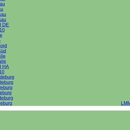
au
au
sau
sau
l DE
10
le
e
Nord
Süd
lle
alle
l HA
10
deburg
deburg
deburg
eburg
deburg
eburg
LMM