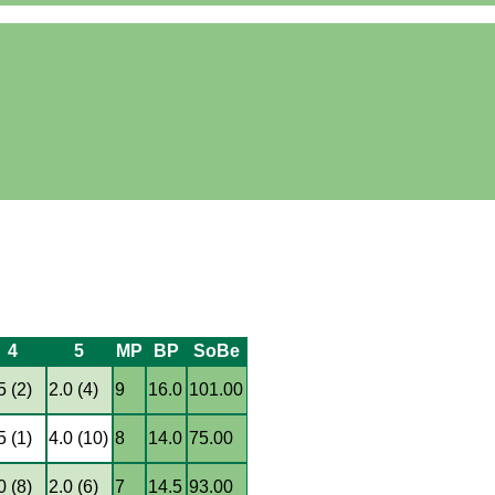
4
5
MP
BP
SoBe
5 (2)
2.0 (4)
9
16.0
101.00
5 (1)
4.0 (10)
8
14.0
75.00
0 (8)
2.0 (6)
7
14.5
93.00