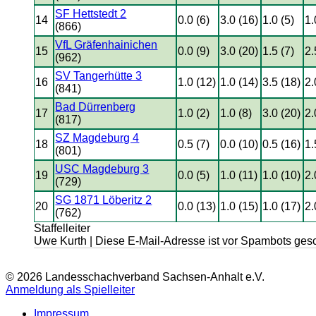
SF Hettstedt 2
14
0.0 (6)
3.0 (16)
1.0 (5)
1.
(866)
VfL Gräfenhainichen
15
0.0 (9)
3.0 (20)
1.5 (7)
2.
(962)
SV Tangerhütte 3
16
1.0 (12)
1.0 (14)
3.5 (18)
2.
(841)
Bad Dürrenberg
17
1.0 (2)
1.0 (8)
3.0 (20)
2.
(817)
SZ Magdeburg 4
18
0.5 (7)
0.0 (10)
0.5 (16)
1.
(801)
USC Magdeburg 3
19
0.0 (5)
1.0 (11)
1.0 (10)
2.
(729)
SG 1871 Löberitz 2
20
0.0 (13)
1.0 (15)
1.0 (17)
2.
(762)
Staffelleiter
Uwe Kurth |
Diese E-Mail-Adresse ist vor Spambots gesc
© 2026 Landesschachverband Sachsen-Anhalt e.V.
Anmeldung als Spielleiter
Impressum