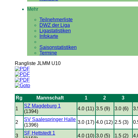
Mehr
Teilnehmerliste
DWZ der Liga
Ligastatistiken
Infokarte
Saisonstatistiken
Termine
Rangliste JLMM U10
Rg
Mannschaft
1
2
3
SZ Magdeburg 1
1
4.0 (11)
3.5 (9)
3.0 (6)
3.
(1394)
SV Saalespringer Halle
2
3.0 (17)
4.0 (12)
2.5 (3)
0.
(1396)
SF Hettstedt 1
3
4.0 (10)
3.0 (5)
1.5 (2)
4.