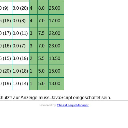
0 (9)
3.0 (20)
4
8.0
25.00
5 (18)
0.0 (8)
4
7.0
17.00
0 (17)
0.0 (11)
3
7.5
22.00
0 (16)
0.0 (7)
3
7.0
23.00
5 (15)
3.0 (19)
2
5.5
13.50
0 (20)
1.0 (18)
1
5.0
15.00
0 (19)
1.0 (14)
1
5.0
13.00
hützt! Zur Anzeige muss JavaScript eingeschaltet sein.
Powered by
ChessLeagueManager