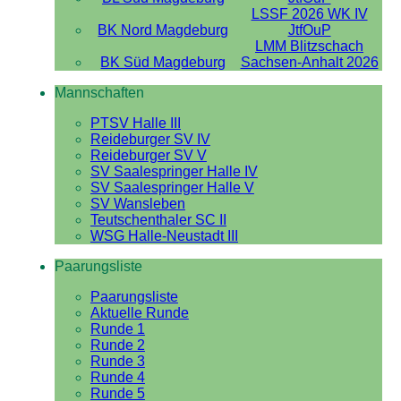
LSSF 2026 WK IV
BK Nord Magdeburg
JtfOuP
LMM Blitzschach
BK Süd Magdeburg
Sachsen-Anhalt 2026
Mannschaften
PTSV Halle III
Reideburger SV IV
Reideburger SV V
SV Saalespringer Halle IV
SV Saalespringer Halle V
SV Wansleben
Teutschenthaler SC II
WSG Halle-Neustadt III
Paarungsliste
Paarungsliste
Aktuelle Runde
Runde 1
Runde 2
Runde 3
Runde 4
Runde 5