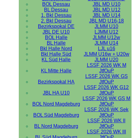
BOL Dessau
JBL MD U10
BL Dessau
JBL MD U12
1. Bkl Dessau
JBL MD U14
2. Bkl Dessau
JBL MD U16-18
Bezirkspokal DE
JLMM U10
JBL DE U10
LJMM U12
BOL Halle
JLMM U12w
BL Halle
JLMM U14
Bkl Halle Nord
LJL u16
Bkl Halle Süd
JLMM U16w + U20w
KL Süd Halle
JLMM U20
LSSF 2026 WK M
KL Mitte Halle
JtfOuP
LSSF 2026 WK GS
Bezirkspokal HA
JtfOuP
LSSF 2026 WK G12
JBL HA U10
JtfOuP
LSSF 2026 WK GS M
BOL Nord Magdeburg
JtfOuP
LSSF 2026 WK Sek
BOL Süd Magdeburg
JtfOuP
LSSF 2026 WK II
BL Nord Magdeburg
JtfOuP
LSSF 2026 WK III
BL Süd Magdeburg
JtfOuP