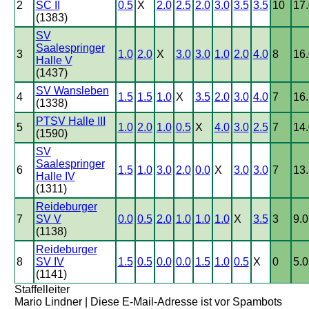
2
SC II
0.5
X
2.0
2.5
2.0
3.0
3.5
3.5
10
17.
(1383)
SV
Saalespringer
3
1.0
2.0
X
3.0
3.0
1.0
2.0
4.0
8
16.
Halle V
(1437)
SV Wansleben
4
1.5
1.5
1.0
X
3.5
2.0
3.0
4.0
7
16.
(1338)
PTSV Halle III
5
1.0
2.0
1.0
0.5
X
4.0
3.0
2.5
7
14.
(1590)
SV
Saalespringer
6
1.5
1.0
3.0
2.0
0.0
X
3.0
3.0
7
13.
Halle IV
(1311)
Reideburger
7
SV V
0.0
0.5
2.0
1.0
1.0
1.0
X
3.5
3
9.0
(1138)
Reideburger
8
SV IV
1.5
0.5
0.0
0.0
1.5
1.0
0.5
X
0
5.0
(1141)
Staffelleiter
Mario Lindner |
Diese E-Mail-Adresse ist vor Spambots