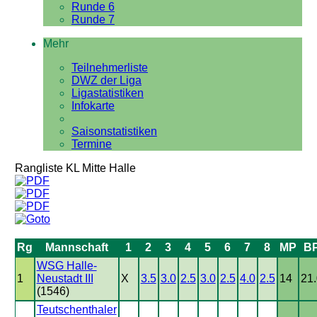
Runde 6
Runde 7
Mehr
Teilnehmerliste
DWZ der Liga
Ligastatistiken
Infokarte
Saisonstatistiken
Termine
Rangliste KL Mitte Halle
Rg
Mannschaft
1
2
3
4
5
6
7
8
MP
B
WSG Halle-
1
Neustadt III
X
3.5
3.0
2.5
3.0
2.5
4.0
2.5
14
21.
(1546)
Teutschenthaler