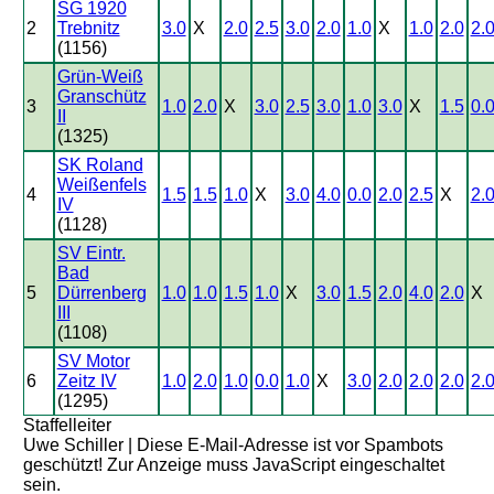
SG 1920
2
Trebnitz
3.0
X
2.0
2.5
3.0
2.0
1.0
X
1.0
2.0
2.
(1156)
Grün-Weiß
Granschütz
3
1.0
2.0
X
3.0
2.5
3.0
1.0
3.0
X
1.5
0.
II
(1325)
SK Roland
Weißenfels
4
1.5
1.5
1.0
X
3.0
4.0
0.0
2.0
2.5
X
2.
IV
(1128)
SV Eintr.
Bad
5
Dürrenberg
1.0
1.0
1.5
1.0
X
3.0
1.5
2.0
4.0
2.0
X
III
(1108)
SV Motor
6
Zeitz IV
1.0
2.0
1.0
0.0
1.0
X
3.0
2.0
2.0
2.0
2.
(1295)
Staffelleiter
Uwe Schiller |
Diese E-Mail-Adresse ist vor Spambots
geschützt! Zur Anzeige muss JavaScript eingeschaltet
sein.