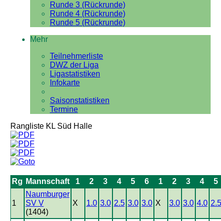
Runde 3 (Rückrunde)
Runde 4 (Rückrunde)
Runde 5 (Rückrunde)
Mehr
Teilnehmerliste
DWZ der Liga
Ligastatistiken
Infokarte
Saisonstatistiken
Termine
Rangliste KL Süd Halle
Rg
Mannschaft
1
2
3
4
5
6
1
2
3
4
5
Naumburger
1
SV V
X
1.0
3.0
2.5
3.0
3.0
X
3.0
3.0
4.0
2.
(1404)