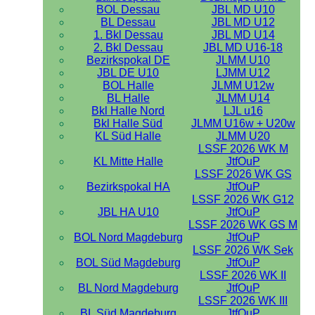
BOL Dessau
JBL MD U10
BL Dessau
JBL MD U12
1. Bkl Dessau
JBL MD U14
2. Bkl Dessau
JBL MD U16-18
Bezirkspokal DE
JLMM U10
JBL DE U10
LJMM U12
BOL Halle
JLMM U12w
BL Halle
JLMM U14
Bkl Halle Nord
LJL u16
Bkl Halle Süd
JLMM U16w + U20w
KL Süd Halle
JLMM U20
LSSF 2026 WK M
KL Mitte Halle
JtfOuP
LSSF 2026 WK GS
Bezirkspokal HA
JtfOuP
LSSF 2026 WK G12
JBL HA U10
JtfOuP
LSSF 2026 WK GS M
BOL Nord Magdeburg
JtfOuP
LSSF 2026 WK Sek
BOL Süd Magdeburg
JtfOuP
LSSF 2026 WK II
BL Nord Magdeburg
JtfOuP
LSSF 2026 WK III
BL Süd Magdeburg
JtfOuP