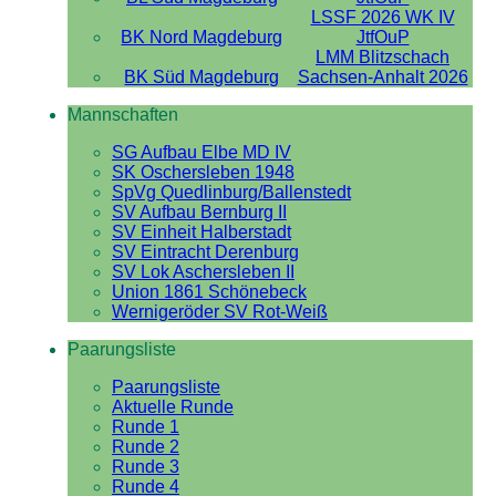
LSSF 2026 WK IV
BK Nord Magdeburg
JtfOuP
LMM Blitzschach
BK Süd Magdeburg
Sachsen-Anhalt 2026
Mannschaften
SG Aufbau Elbe MD IV
SK Oschersleben 1948
SpVg Quedlinburg/Ballenstedt
SV Aufbau Bernburg II
SV Einheit Halberstadt
SV Eintracht Derenburg
SV Lok Aschersleben II
Union 1861 Schönebeck
Wernigeröder SV Rot-Weiß
Paarungsliste
Paarungsliste
Aktuelle Runde
Runde 1
Runde 2
Runde 3
Runde 4