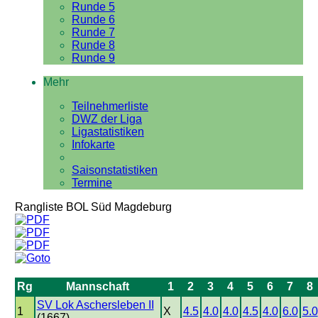
Runde 5
Runde 6
Runde 7
Runde 8
Runde 9
Mehr
Teilnehmerliste
DWZ der Liga
Ligastatistiken
Infokarte
Saisonstatistiken
Termine
Rangliste BOL Süd Magdeburg
Rg
Mannschaft
1
2
3
4
5
6
7
8
SV Lok Aschersleben II
1
X
4.5
4.0
4.0
4.5
4.0
6.0
5.0
(1667)