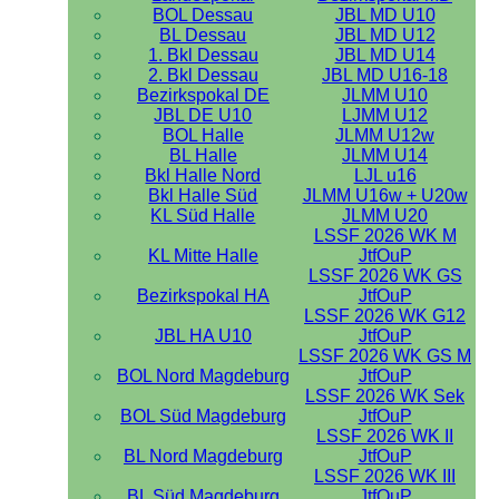
BOL Dessau
JBL MD U10
BL Dessau
JBL MD U12
1. Bkl Dessau
JBL MD U14
2. Bkl Dessau
JBL MD U16-18
Bezirkspokal DE
JLMM U10
JBL DE U10
LJMM U12
BOL Halle
JLMM U12w
BL Halle
JLMM U14
Bkl Halle Nord
LJL u16
Bkl Halle Süd
JLMM U16w + U20w
KL Süd Halle
JLMM U20
LSSF 2026 WK M
KL Mitte Halle
JtfOuP
LSSF 2026 WK GS
Bezirkspokal HA
JtfOuP
LSSF 2026 WK G12
JBL HA U10
JtfOuP
LSSF 2026 WK GS M
BOL Nord Magdeburg
JtfOuP
LSSF 2026 WK Sek
BOL Süd Magdeburg
JtfOuP
LSSF 2026 WK II
BL Nord Magdeburg
JtfOuP
LSSF 2026 WK III
BL Süd Magdeburg
JtfOuP