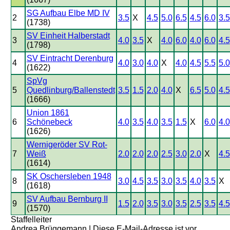
SG Aufbau Elbe MD IV
2
3.5
X
4.5
5.0
6.5
4.5
6.0
3.5
(1738)
SV Einheit Halberstadt
3
4.0
3.5
X
4.0
6.0
4.0
6.0
4.5
(1798)
SV Eintracht Derenburg
4
4.0
3.0
4.0
X
4.0
4.5
5.5
5.0
(1622)
SpVg
5
Quedlinburg/Ballenstedt
3.5
1.5
2.0
4.0
X
6.5
5.0
4.5
(1666)
Union 1861
6
Schönebeck
4.0
3.5
4.0
3.5
1.5
X
6.0
4.0
(1626)
Wernigeröder SV Rot-
7
Weiß
2.0
2.0
2.0
2.5
3.0
2.0
X
4.5
(1614)
SK Oschersleben 1948
8
3.0
4.5
3.5
3.0
3.5
4.0
3.5
X
(1618)
SV Aufbau Bernburg II
9
1.5
2.0
3.5
3.0
3.5
2.5
3.5
4.5
(1570)
Staffelleiter
Andrea Brüggemann |
Diese E-Mail-Adresse ist vor