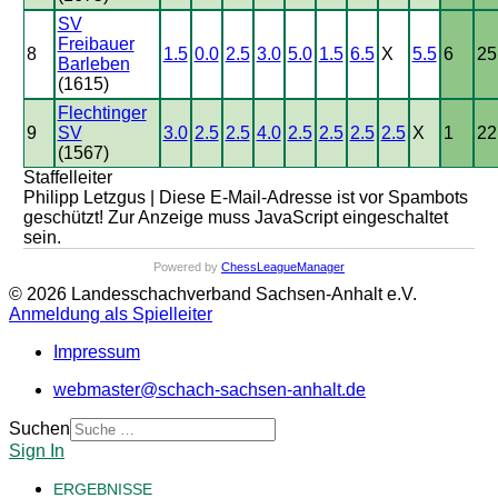
SV
Freibauer
8
1.5
0.0
2.5
3.0
5.0
1.5
6.5
X
5.5
6
25
Barleben
(1615)
Flechtinger
9
SV
3.0
2.5
2.5
4.0
2.5
2.5
2.5
2.5
X
1
22
(1567)
Staffelleiter
Philipp Letzgus |
Diese E-Mail-Adresse ist vor Spambots
geschützt! Zur Anzeige muss JavaScript eingeschaltet
sein.
Powered by
ChessLeagueManager
© 2026 Landesschachverband Sachsen-Anhalt e.V.
Anmeldung als Spielleiter
Impressum
webmaster@schach-sachsen-anhalt.de
Suchen
Sign In
ERGEBNISSE