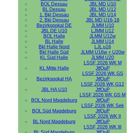
BOL Dessau
JBL MD U10
BL Dessau
JBL MD U12
1. Bkl Dessau
JBL MD U14
2. Bkl Dessau
JBL MD U16-18
Bezirkspokal DE
JLMM U10
JBL DE U10
LJMM U12
BOL Halle
JLMM U12w
BL Halle
JLMM U14
Bkl Halle Nord
LJL u16
Bkl Halle Süd
JLMM U16w + U20w
KL Süd Halle
JLMM U20
LSSF 2026 WK M
KL Mitte Halle
JtfOuP
LSSF 2026 WK GS
Bezirkspokal HA
JtfOuP
LSSF 2026 WK G12
JBL HA U10
JtfOuP
LSSF 2026 WK GS M
BOL Nord Magdeburg
JtfOuP
LSSF 2026 WK Sek
BOL Süd Magdeburg
JtfOuP
LSSF 2026 WK II
BL Nord Magdeburg
JtfOuP
LSSF 2026 WK III
BL Süd Magdeburg
JtfOuP