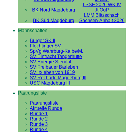
LSSF 2026 WK IV
BK Nord Magdeburg
JtfOuP
LMM Blitzschach
BK Süd Magdeburg
Sachsen-Anhalt 2026
Mannschaften
Burger SK II
Flechtinger SV
SpVg Wahrburg-Kalbe/M.
SV Eintracht Tangerhütte
SV Energie Stendal
SV Freibauer Barleben
SV Irxleben von 1919
SV Rochade Magdeburg III
USC Magdeburg III
Paarungsliste
Paarungsliste
Aktuelle Runde
Runde 1
Runde 2
Runde 3
Runde 4