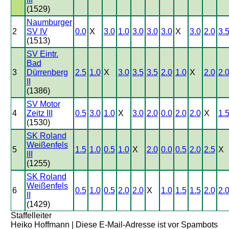
(1529)
Naumburger
2
SV IV
0.0
X
3.0
1.0
3.0
3.0
3.0
X
3.0
2.0
3.
(1513)
SV Eintr.
Bad
3
Dürrenberg
2.5
1.0
X
3.0
3.5
3.5
2.0
1.0
X
2.0
2.
II
(1386)
SV Motor
4
Zeitz III
0.5
3.0
1.0
X
3.0
2.0
0.0
2.0
2.0
X
1.
(1530)
SK Roland
Weißenfels
5
1.5
1.0
0.5
1.0
X
2.0
0.0
0.5
2.0
2.5
X
III
(1255)
SK Roland
Weißenfels
6
0.5
1.0
0.5
2.0
2.0
X
1.0
1.5
1.5
2.0
2.
II
(1429)
Staffelleiter
Heiko Hoffmann |
Diese E-Mail-Adresse ist vor Spambots