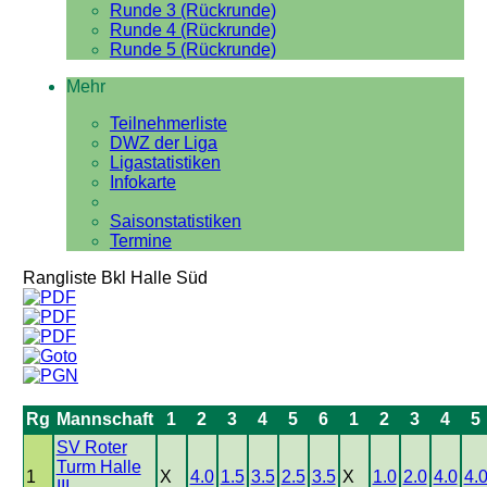
Runde 3 (Rückrunde)
Runde 4 (Rückrunde)
Runde 5 (Rückrunde)
Mehr
Teilnehmerliste
DWZ der Liga
Ligastatistiken
Infokarte
Saisonstatistiken
Termine
Rangliste Bkl Halle Süd
Rg
Mannschaft
1
2
3
4
5
6
1
2
3
4
5
SV Roter
Turm Halle
1
X
4.0
1.5
3.5
2.5
3.5
X
1.0
2.0
4.0
4.
III