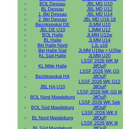
BOL Dessau
JBL MD U10
BL Dessau
JBL MD U12
1. Bkl Dessau
JBL MD U14
2. Bkl Dessau
JBL MD U16-18
Bezirkspokal DE
JLMM U10
JBL DE U10
LJMM U12
BOL Halle
JLMM U12w
BL Halle
JLMM U14
Bkl Halle Nord
LJL u16
Bkl Halle Süd
JLMM U16w + U20w
KL Süd Halle
JLMM U20
LSSF 2026 WK M
KL Mitte Halle
JtfOuP
LSSF 2026 WK GS
Bezirkspokal HA
JtfOuP
LSSF 2026 WK G12
JBL HA U10
JtfOuP
LSSF 2026 WK GS M
BOL Nord Magdeburg
JtfOuP
LSSF 2026 WK Sek
BOL Süd Magdeburg
JtfOuP
LSSF 2026 WK II
BL Nord Magdeburg
JtfOuP
LSSF 2026 WK III
BL Süd Magdeburg
JtfOuP