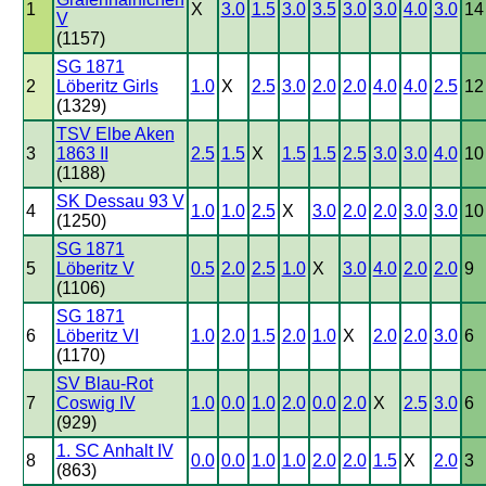
1
X
3.0
1.5
3.0
3.5
3.0
3.0
4.0
3.0
14
V
(1157)
SG 1871
2
Löberitz Girls
1.0
X
2.5
3.0
2.0
2.0
4.0
4.0
2.5
12
(1329)
TSV Elbe Aken
3
1863 II
2.5
1.5
X
1.5
1.5
2.5
3.0
3.0
4.0
10
(1188)
SK Dessau 93 V
4
1.0
1.0
2.5
X
3.0
2.0
2.0
3.0
3.0
10
(1250)
SG 1871
5
Löberitz V
0.5
2.0
2.5
1.0
X
3.0
4.0
2.0
2.0
9
(1106)
SG 1871
6
Löberitz VI
1.0
2.0
1.5
2.0
1.0
X
2.0
2.0
3.0
6
(1170)
SV Blau-Rot
7
Coswig IV
1.0
0.0
1.0
2.0
0.0
2.0
X
2.5
3.0
6
(929)
1. SC Anhalt IV
8
0.0
0.0
1.0
1.0
2.0
2.0
1.5
X
2.0
3
(863)