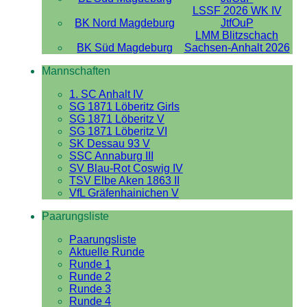
LSSF 2026 WK IV
BK Nord Magdeburg
JtfOuP
LMM Blitzschach
BK Süd Magdeburg
Sachsen-Anhalt 2026
Mannschaften
1. SC Anhalt IV
SG 1871 Löberitz Girls
SG 1871 Löberitz V
SG 1871 Löberitz VI
SK Dessau 93 V
SSC Annaburg III
SV Blau-Rot Coswig IV
TSV Elbe Aken 1863 II
VfL Gräfenhainichen V
Paarungsliste
Paarungsliste
Aktuelle Runde
Runde 1
Runde 2
Runde 3
Runde 4