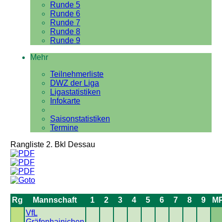
Runde 5
Runde 6
Runde 7
Runde 8
Runde 9
Mehr
Teilnehmerliste
DWZ der Liga
Ligastatistiken
Infokarte
Saisonstatistiken
Termine
Rangliste 2. Bkl Dessau
Rg
Mannschaft
1
2
3
4
5
6
7
8
9
M
VfL
Gräfenhainichen