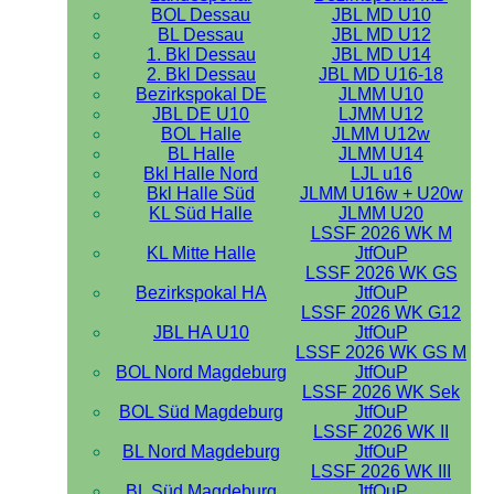
BOL Dessau
JBL MD U10
BL Dessau
JBL MD U12
1. Bkl Dessau
JBL MD U14
2. Bkl Dessau
JBL MD U16-18
Bezirkspokal DE
JLMM U10
JBL DE U10
LJMM U12
BOL Halle
JLMM U12w
BL Halle
JLMM U14
Bkl Halle Nord
LJL u16
Bkl Halle Süd
JLMM U16w + U20w
KL Süd Halle
JLMM U20
LSSF 2026 WK M
KL Mitte Halle
JtfOuP
LSSF 2026 WK GS
Bezirkspokal HA
JtfOuP
LSSF 2026 WK G12
JBL HA U10
JtfOuP
LSSF 2026 WK GS M
BOL Nord Magdeburg
JtfOuP
LSSF 2026 WK Sek
BOL Süd Magdeburg
JtfOuP
LSSF 2026 WK II
BL Nord Magdeburg
JtfOuP
LSSF 2026 WK III
BL Süd Magdeburg
JtfOuP