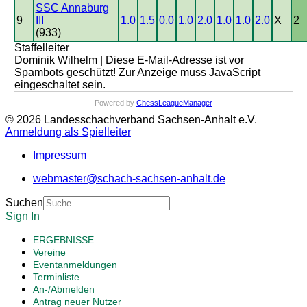
SSC Annaburg
9
III
1.0
1.5
0.0
1.0
2.0
1.0
1.0
2.0
X
2
(933)
Staffelleiter
Dominik Wilhelm |
Diese E-Mail-Adresse ist vor
Spambots geschützt! Zur Anzeige muss JavaScript
eingeschaltet sein.
Powered by
ChessLeagueManager
© 2026 Landesschachverband Sachsen-Anhalt e.V.
Anmeldung als Spielleiter
Impressum
webmaster@schach-sachsen-anhalt.de
Suchen
Sign In
ERGEBNISSE
Vereine
Eventanmeldungen
Terminliste
An-/Abmelden
Antrag neuer Nutzer