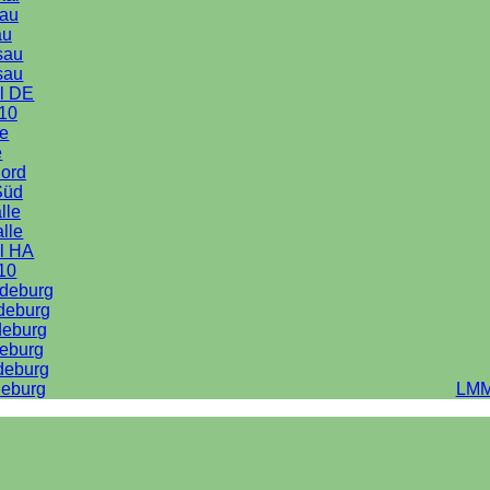
au
au
sau
sau
l DE
10
le
e
Nord
Süd
lle
alle
l HA
10
deburg
deburg
deburg
eburg
deburg
eburg
LMM