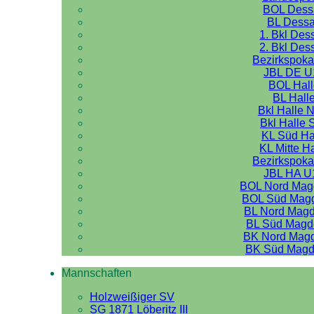
BOL Dess
BL Dess
1. Bkl Des
2. Bkl Des
Bezirkspoka
JBL DE U
BOL Hal
BL Hall
Bkl Halle 
Bkl Halle 
KL Süd Ha
KL Mitte H
Bezirkspoka
JBL HA U
BOL Nord Mag
BOL Süd Mag
BL Nord Mag
BL Süd Magd
BK Nord Mag
BK Süd Magd
Mannschaften
Holzweißiger SV
SG 1871 Löberitz III