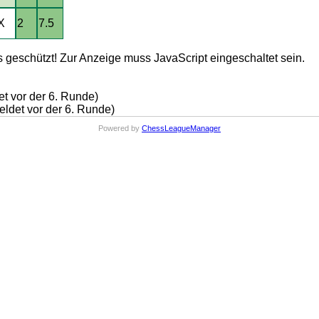
X
2
7.5
 geschützt! Zur Anzeige muss JavaScript eingeschaltet sein.
et vor der 6. Runde)
ldet vor der 6. Runde)
Powered by
ChessLeagueManager