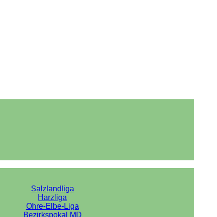
Salzlandliga
Harzliga
Ohre-Elbe-Liga
Bezirkspokal MD