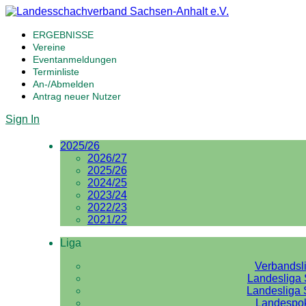
ERGEBNISSE
Vereine
Eventanmeldungen
Terminliste
An-/Abmelden
Antrag neuer Nutzer
Sign In
2025/26
2026/27
2025/26
2024/25
2023/24
2022/23
2021/22
Liga
Verbandsl
Landesliga 
Landesliga 
Landespo