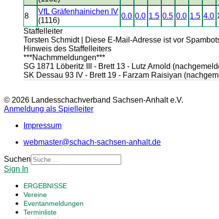
VfL Gräfenhainichen IV
8
0.0
0.0
1.5
0.5
0.0
1.5
4.0
(1116)
Staffelleiter
Torsten Schmidt |
Diese E-Mail-Adresse ist vor Spambots
Hinweis des Staffelleiters
***Nachmmeldungen***
SG 1871 Löberitz III - Brett 13 - Lutz Arnold (nachgemeld
SK Dessau 93 IV - Brett 19 - Farzam Raisiyan (nachgeme
© 2026 Landesschachverband Sachsen-Anhalt e.V.
Anmeldung als Spielleiter
Impressum
webmaster@schach-sachsen-anhalt.de
Suchen
Sign In
ERGEBNISSE
Vereine
Eventanmeldungen
Terminliste