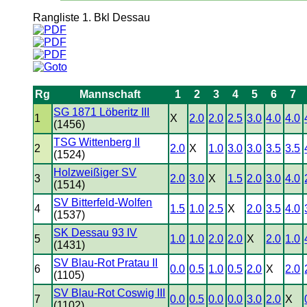
Rangliste 1. Bkl Dessau
Rg
Mannschaft
1
2
3
4
5
6
7
SG 1871 Löberitz III
1
X
2.0
2.0
2.5
3.0
4.0
4.0
(1456)
TSG Wittenberg II
2
2.0
X
1.0
3.0
3.0
3.5
3.5
(1524)
Holzweißiger SV
3
2.0
3.0
X
1.5
2.0
3.0
4.0
(1514)
SV Bitterfeld-Wolfen
4
1.5
1.0
2.5
X
2.0
3.5
4.0
(1537)
SK Dessau 93 IV
5
1.0
1.0
2.0
2.0
X
2.0
1.0
(1431)
SV Blau-Rot Pratau II
6
0.0
0.5
1.0
0.5
2.0
X
2.0
(1105)
SV Blau-Rot Coswig III
7
0.0
0.5
0.0
0.0
3.0
2.0
X
(1102)