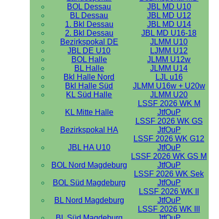
BOL Dessau
JBL MD U10
BL Dessau
JBL MD U12
1. Bkl Dessau
JBL MD U14
2. Bkl Dessau
JBL MD U16-18
Bezirkspokal DE
JLMM U10
JBL DE U10
LJMM U12
BOL Halle
JLMM U12w
BL Halle
JLMM U14
Bkl Halle Nord
LJL u16
Bkl Halle Süd
JLMM U16w + U20w
KL Süd Halle
JLMM U20
LSSF 2026 WK M
KL Mitte Halle
JtfOuP
LSSF 2026 WK GS
Bezirkspokal HA
JtfOuP
LSSF 2026 WK G12
JBL HA U10
JtfOuP
LSSF 2026 WK GS M
BOL Nord Magdeburg
JtfOuP
LSSF 2026 WK Sek
BOL Süd Magdeburg
JtfOuP
LSSF 2026 WK II
BL Nord Magdeburg
JtfOuP
LSSF 2026 WK III
BL Süd Magdeburg
JtfOuP