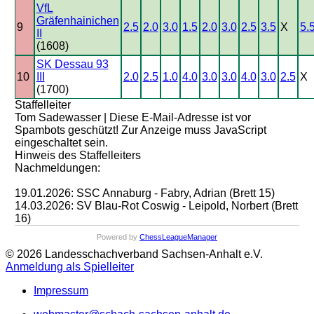
VfL
Gräfenhainichen
9
2.5
2.0
3.0
1.5
2.0
3.0
2.5
3.5
X
5.
II
(1608)
SK Dessau 93
10
III
2.0
2.5
1.0
4.0
3.0
3.0
4.0
3.0
2.5
X
(1700)
Staffelleiter
Tom Sadewasser |
Diese E-Mail-Adresse ist vor
Spambots geschützt! Zur Anzeige muss JavaScript
eingeschaltet sein.
Hinweis des Staffelleiters
Nachmeldungen:
19.01.2026: SSC Annaburg - Fabry, Adrian (Brett 15)
14.03.2026: SV Blau-Rot Coswig - Leipold, Norbert (Brett
16)
Powered by
ChessLeagueManager
© 2026 Landesschachverband Sachsen-Anhalt e.V.
Anmeldung als Spielleiter
Impressum