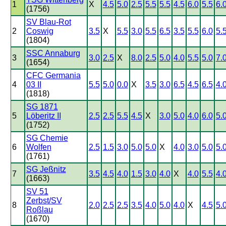
1
X
4.5
5.0
2.5
5.5
5.5
4.5
6.0
5.5
6.
(1756)
SV Blau-Rot
2
Coswig
3.5
X
5.5
3.0
5.5
6.5
3.5
5.5
6.0
5.
(1804)
SSC Annaburg
3
3.0
2.5
X
8.0
2.5
5.0
4.0
5.5
5.0
7.
(1654)
CFC Germania
4
03 II
5.5
5.0
0.0
X
3.5
3.0
6.5
4.5
6.5
4.
(1818)
SG 1871
5
Löberitz II
2.5
2.5
5.5
4.5
X
3.0
5.0
4.0
6.0
5.
(1752)
SG Chemie
6
Wolfen
2.5
1.5
3.0
5.0
5.0
X
4.0
3.0
5.0
5.
(1761)
SG Jeßnitz
7
3.5
4.5
4.0
1.5
3.0
4.0
X
4.0
5.5
4.
(1663)
SV 51
Zerbst/SV
8
2.0
2.5
2.5
3.5
4.0
5.0
4.0
X
4.5
5.
Roßlau
(1670)