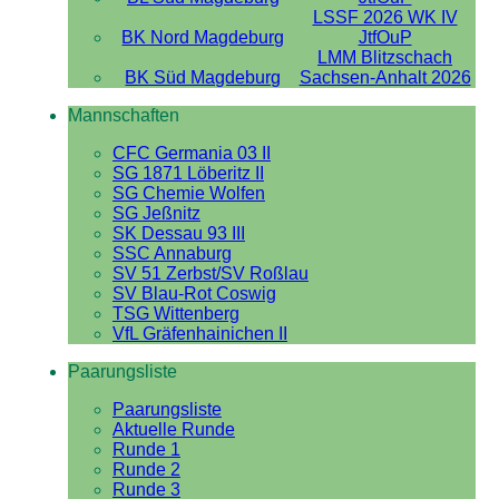
LSSF 2026 WK IV
BK Nord Magdeburg
JtfOuP
LMM Blitzschach
BK Süd Magdeburg
Sachsen-Anhalt 2026
Mannschaften
CFC Germania 03 II
SG 1871 Löberitz II
SG Chemie Wolfen
SG Jeßnitz
SK Dessau 93 III
SSC Annaburg
SV 51 Zerbst/SV Roßlau
SV Blau-Rot Coswig
TSG Wittenberg
VfL Gräfenhainichen II
Paarungsliste
Paarungsliste
Aktuelle Runde
Runde 1
Runde 2
Runde 3