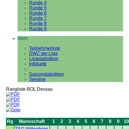
Runde 4
Runde 5
Runde 6
Runde 7
Runde 8
Runde 9
Mehr
Teilnehmerliste
DWZ der Liga
Ligastatistiken
Infokarte
Saisonstatistiken
Termine
Rangliste BOL Dessau
Rg
Mannschaft
1
2
3
4
5
6
7
8
9
10
TSG Wittenberg