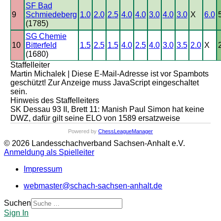
SF Bad
9
Schmiedeberg
1.0
2.0
2.5
4.0
4.0
3.0
4.0
3.0
X
6.0
(1785)
SG Chemie
10
Bitterfeld
1.5
2.5
1.5
4.0
2.5
4.0
3.0
3.5
2.0
X
(1680)
Staffelleiter
Martin Michalek |
Diese E-Mail-Adresse ist vor Spambots
geschützt! Zur Anzeige muss JavaScript eingeschaltet
sein.
Hinweis des Staffelleiters
SK Dessau 93 II, Brett 11: Manish Paul Simon hat keine
DWZ, dafür gilt seine ELO von 1589 ersatzweise
Powered by
ChessLeagueManager
© 2026 Landesschachverband Sachsen-Anhalt e.V.
Anmeldung als Spielleiter
Impressum
webmaster@schach-sachsen-anhalt.de
Suchen
Sign In