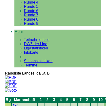
Runde 4
Runde 5
Runde 6
Runde 7
Runde 8
Runde 9
Mehr
Teilnehmerliste
DWZ der Liga
Ligastatistiken
Infokarte
Saisonstatistiken
Termine
Rangliste Landesliga St. B
Rg
Mannschaft
1
2
3
4
5
6
7
8
9
10
SV