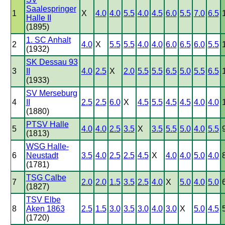
Saalespringer
1
X
4.0
4.0
5.5
4.0
4.5
6.0
5.5
7.0
6.5
Halle II
(1895)
1. SC Anhalt
2
4.0
X
5.5
5.5
4.0
4.0
6.0
6.5
6.0
5.5
(1932)
SK Dessau 93
3
II
4.0
2.5
X
2.0
5.5
5.5
6.5
5.0
5.5
6.5
(1933)
SV Merseburg
4
II
2.5
2.5
6.0
X
4.5
5.5
4.5
4.5
4.0
4.0
(1880)
PTSV Halle
5
4.0
4.0
2.5
3.5
X
3.5
5.5
5.0
4.0
5.5
(1813)
WSG Halle-
6
Neustadt
3.5
4.0
2.5
2.5
4.5
X
4.0
4.0
5.0
4.0
(1781)
TSG Calbe
7
2.0
2.0
1.5
3.5
2.5
4.0
X
5.0
4.0
5.0
(1827)
TSV Elbe
8
Aken 1863
2.5
1.5
3.0
3.5
3.0
4.0
3.0
X
5.0
4.5
(1720)