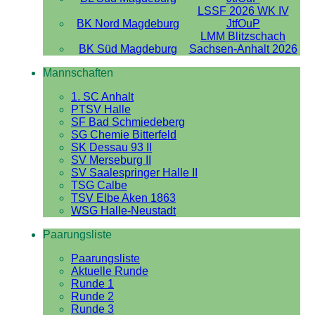
LSSF 2026 WK IV
BK Nord Magdeburg
JtfOuP
LMM Blitzschach
BK Süd Magdeburg
Sachsen-Anhalt 2026
Mannschaften
1. SC Anhalt
PTSV Halle
SF Bad Schmiedeberg
SG Chemie Bitterfeld
SK Dessau 93 II
SV Merseburg II
SV Saalespringer Halle II
TSG Calbe
TSV Elbe Aken 1863
WSG Halle-Neustadt
Paarungsliste
Paarungsliste
Aktuelle Runde
Runde 1
Runde 2
Runde 3