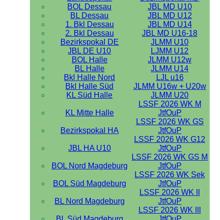
BOL Dessau
JBL MD U10
BL Dessau
JBL MD U12
1. Bkl Dessau
JBL MD U14
2. Bkl Dessau
JBL MD U16-18
Bezirkspokal DE
JLMM U10
JBL DE U10
LJMM U12
BOL Halle
JLMM U12w
BL Halle
JLMM U14
Bkl Halle Nord
LJL u16
Bkl Halle Süd
JLMM U16w + U20w
KL Süd Halle
JLMM U20
LSSF 2026 WK M
KL Mitte Halle
JtfOuP
LSSF 2026 WK GS
Bezirkspokal HA
JtfOuP
LSSF 2026 WK G12
JBL HA U10
JtfOuP
LSSF 2026 WK GS M
BOL Nord Magdeburg
JtfOuP
LSSF 2026 WK Sek
BOL Süd Magdeburg
JtfOuP
LSSF 2026 WK II
BL Nord Magdeburg
JtfOuP
LSSF 2026 WK III
BL Süd Magdeburg
JtfOuP